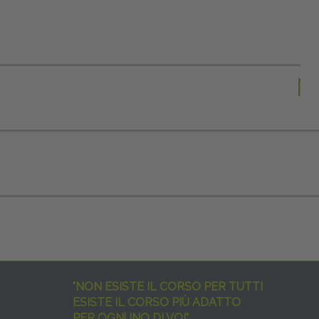
M
"NON ESISTE IL CORSO PER TUTTI
ESISTE IL CORSO PIÙ ADATTO
PER OGNUNO DI VOI"