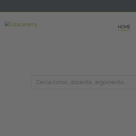
HOME
5 AULE
a una fe
non