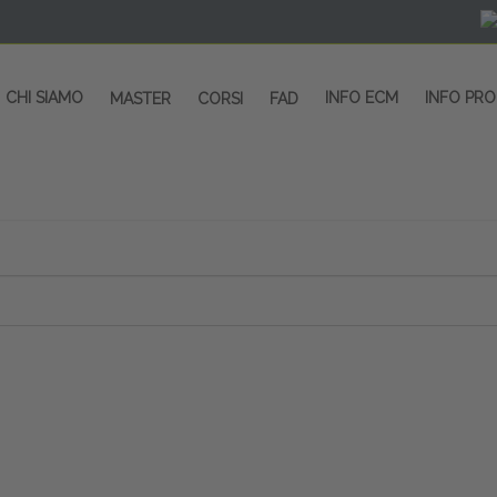
CHI SIAMO
INFO ECM
INFO PR
MASTER
CORSI
FAD
 CORSI - SALA CONGRESSI - SPAZI ESP
OLTRE 200 EVENTI OGNI ANNO
PROVIDER ECM dal 2004
CORSI RESIDENZIALI
MASTER IN ALTA FORMAZIONE
ACCREDITAMENTO ECM
rmata di Metropolitana MM4 (REPETTI) dall’aeroporto di Mila
 abbiamo mai smesso di dare risposte ai vostri bisogni forma
dedicati a professionisti sanitari e tecnici dello sport