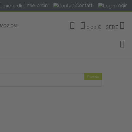
I miei ordini
Contatti
Login
OMOZIONI
0,00 €
SEDE
Ricerca
OSITIVI
no Linate
tivi