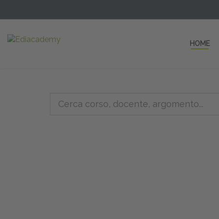
HOME
5 AULE
a una fe
non