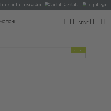
I miei ordini
Contatti
Login
OMOZIONI
SEDE
Ricerca
OSITIVI
no Linate
tivi