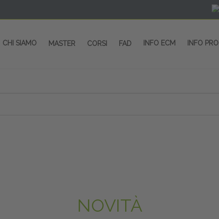
CHI SIAMO
INFO ECM
INFO PR
MASTER
CORSI
FAD
 CORSI - SALA CONGRESSI - SPAZI ESP
OLTRE 200 EVENTI OGNI ANNO
PROVIDER ECM dal 2004
CORSI RESIDENZIALI
MASTER IN ALTA FORMAZIONE
ACCREDITAMENTO ECM
rmata di Metropolitana MM4 (REPETTI) dall’aeroporto di Mila
 abbiamo mai smesso di dare risposte ai vostri bisogni forma
dedicati a professionisti sanitari e tecnici dello sport
NOVITÀ