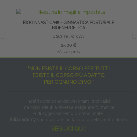
BIOGINNASTICA® - GINNASTICA POSTURALE
BIOENERGETICA
Stefania Tronconi
25,00 €
IVA compresa
"NON ESISTE IL CORSO PER TUTTI
ESISTE IL CORSO PIÙ ADATTO
PER OGNUNO DI VOI"
I nostri corsi sono davvero tanti, tutti validi
ma rispondenti a diverse esigenze formative
e di aggiornamento professionale.
EdiAcademy
vuole aiutarvi nella scelta dell’evento ideale
SEGUICI QUI: