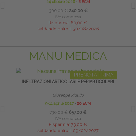
24 ottobre 2026
∙
8 ECM
300,00 €
240,00 €
IVA compresa
Risparmia:
60,00 €
saldando entro il 30/08/2026
MANU MEDICA
PRENOTA PRIMA
INFILTRAZIONI ARTICOLARI E PERIARTICOLARI
INFI
Giuseppe Ridulfo
9-11 aprile 2027
∙
20 ECM
730,00 €
657,00 €
IVA compresa
Risparmia:
73,00 €
saldando entro il 09/02/2027