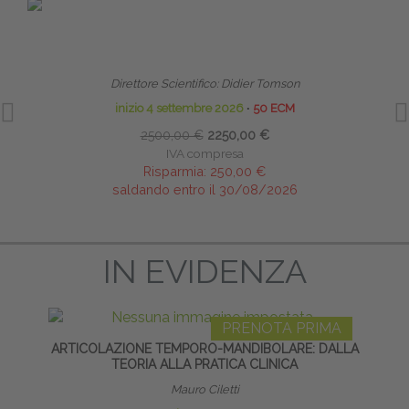
PRENOTA PRIMA
LINFODRENAGGIO MANUALE E BENDAGGIO
TECNI
LINFOLOGICO
Direttore Scientifico: Didier Tomson
inizio 4 settembre 2026
∙
50 ECM
2500,00 €
2250,00 €
IVA compresa
Risparmia:
250,00 €
saldando entro il 30/08/2026
IN EVIDENZA
PRENOTA PRIMA
ARTICOLAZIONE TEMPORO-MANDIBOLARE: DALLA
TEORIA ALLA PRATICA CLINICA
Mauro Ciletti