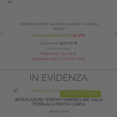
PRENOTA PRIMA
SCUOLA CLINICA DI ALTA FORMAZIONE IN
RIABILITAZIONE PELVI-PERINEALE
RIPR
Direttori Scientifici:
Gianfranco Lamberti
∙
Donatella
Giraudo
inizio 12 settembre 2026
∙
50 ECM
3300,00 €
2970,00 €
IVA compresa
Risparmia:
330,00 €
saldando entro il 30/08/2026
IN EVIDENZA
PRENOTA PRIMA
ARTICOLAZIONE TEMPORO-MANDIBOLARE: DALLA
LA
TEORIA ALLA PRATICA CLINICA
Mauro Ciletti