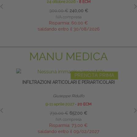
24 ottobre 2026
∙
8 ECM
300,00 €
240,00 €
IVA compresa
Risparmia:
60,00 €
saldando entro il 30/08/2026
MANU MEDICA
PRENOTA PRIMA
INFILTRAZIONI ARTICOLARI E PERIARTICOLARI
INFI
Giuseppe Ridulfo
9-11 aprile 2027
∙
20 ECM
730,00 €
657,00 €
IVA compresa
Risparmia:
73,00 €
saldando entro il 09/02/2027