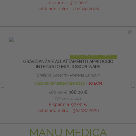
Risparmia:
320,00 €
saldando entro il 20/09/2026
×
×
IN EVIDENZA
PRENOTA PRIMA
GRAVIDANZA E ALLATTAMENTO APPROCCIO
I
INTEGRATO MULTIDISCIPLINARE
Stefania Brioschi - Roberta Landoni
inizio 26-27 settembre 2026
∙
16 ECM
460,00 €
368,00 €
IVA compresa
Risparmia:
92,00 €
saldando entro il 30/08/2026
MANU MEDICA