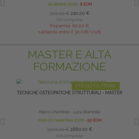
24 ottobre 2026
∙
8 ECM
300,00 €
240,00 €
IVA compresa
Risparmia:
60,00 €
saldando entro il 30/08/2026
MASTER E ALTA
FORMAZIONE
PRENOTA PRIMA
TECNICHE OSTEOPATICHE STRUTTURALI - MASTER
S
Marco Chiantello - Luca Brambilla
Diret
inizio 20 novembre 2026
∙
50 ECM
3200,00 €
2880,00 €
IVA compresa