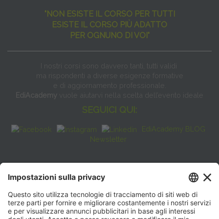
"NON ESISTE IL CORSO PER TUTTI
ESISTE IL CORSO PIÙ ADATTO
PER OGNUNO DI VOI"
I nostri corsi sono davvero tanti, tutti validi
ma rispondenti a diverse esigenze formative
e di aggiornamento professionale.
EdiAcademy
vuole aiutarvi nella scelta dell’evento ideale
SEGUICI QUI:
EdiAcademy BLOG
Newsletter
FAQ
CONTATTI
EdiAcademy