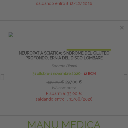
saldando entro il 12/12/2026
IN EVIDENZA
×
PRENOTA PRIMA
NEUROPATIA SCIATICA: SINDROME DEL GLUTEO
SALU
PROFONDO, ERNIA DEL DISCO LOMBARE
I
Roberto Biondi
31 ottobre-1 novembre 2026
∙
12 ECM
330,00 €
297,00 €
IVA compresa
Risparmia:
33,00 €
saldando entro il 31/08/2026
MANU MEDICA