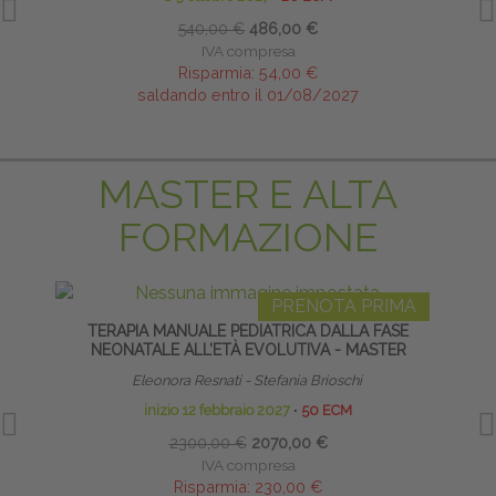
540,00 €
486,00 €
IVA compresa
Risparmia:
54,00 €
saldando entro il 01/08/2027
MASTER E ALTA
FORMAZIONE
PRENOTA PRIMA
TERAPIA MANUALE PEDIATRICA DALLA FASE
TECNI
NEONATALE ALL’ETÀ EVOLUTIVA - MASTER
Eleonora Resnati - Stefania Brioschi
inizio 12 febbraio 2027
∙
50 ECM
2300,00 €
2070,00 €
IVA compresa
Risparmia:
230,00 €