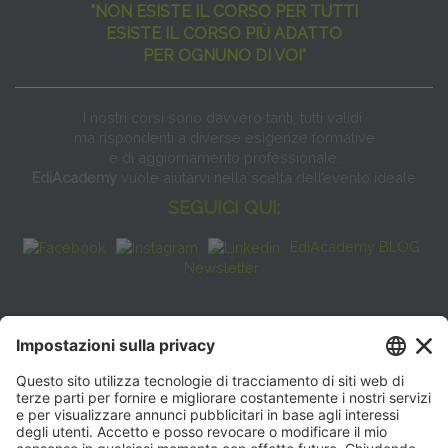
"NON ESISTE IL CORSO PER TUTTI
ESISTE IL CORSO PIÙ ADATTO
PER OGNUNO DI VOI"
I nostri corsi sono davvero tanti, tutti validi
ma rispondenti a diverse esigenze formative
e di aggiornamento professionale.
EdiAcademy
vuole aiutarvi nella scelta dell’evento ideale
SEGUICI QUI:
EdiAcademy BLOG
Newsletter
FAQ
CONTATTI
EdiAcademy
Sede operativa: V.le E. Forlanini, 21 - 20134, Milano