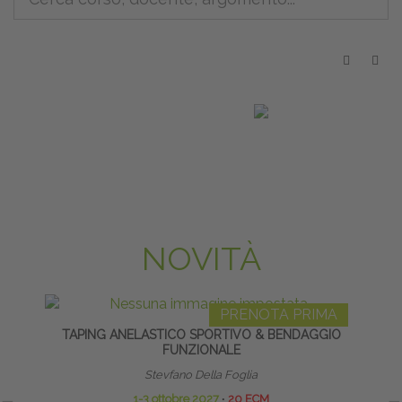
NOVITÀ
PRENOTA PRIMA
TAPING ANELASTICO SPORTIVO & BENDAGGIO
PO
FUNZIONALE
Stevfano Della Foglia
1-3 ottobre 2027
∙
20 ECM
17