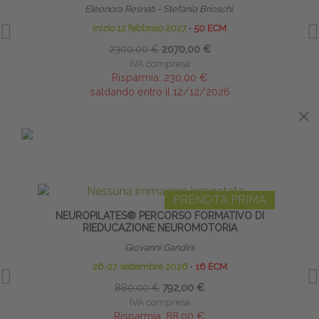
Eleonora Resnati - Stefania Brioschi
inizio 12 febbraio 2027
∙
50 ECM
2300,00 €
2070,00 €
IVA compresa
Risparmia:
230,00 €
saldando entro il 12/12/2026
×
IN EVIDENZA
PRENOTA PRIMA
NEUROPILATES® PERCORSO FORMATIVO DI
I MER
RIEDUCAZIONE NEUROMOTORIA
Giovanni Gandini
26-27 settembre 2026
∙
16 ECM
880,00 €
792,00 €
IVA compresa
Risparmia:
88,00 €