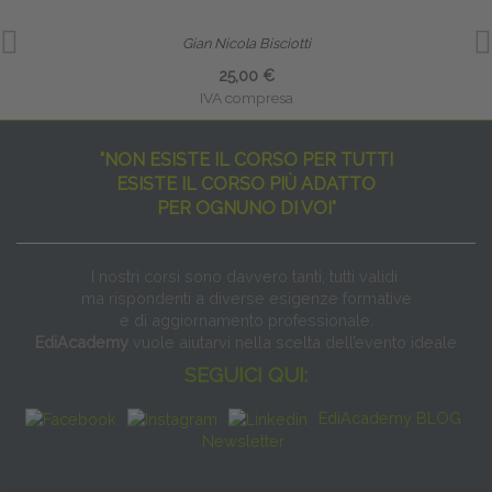
Gian Nicola Bisciotti
25,00 €
IVA compresa
"NON ESISTE IL CORSO PER TUTTI
ESISTE IL CORSO PIÙ ADATTO
PER OGNUNO DI VOI"
I nostri corsi sono davvero tanti, tutti validi
ma rispondenti a diverse esigenze formative
e di aggiornamento professionale.
EdiAcademy
vuole aiutarvi nella scelta dell’evento ideale
SEGUICI QUI:
EdiAcademy BLOG
Newsletter