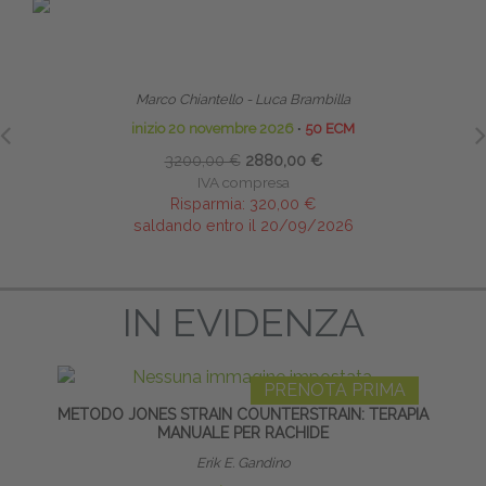
PRENOTA PRIMA
TECNICHE OSTEOPATICHE STRUTTURALI - MASTER
RIPR
Marco Chiantello - Luca Brambilla
inizio 20 novembre 2026
∙
50 ECM
3200,00 €
2880,00 €
IVA compresa
Risparmia:
320,00 €
saldando entro il 20/09/2026
IN EVIDENZA
PRENOTA PRIMA
METODO JONES STRAIN COUNTERSTRAIN: TERAPIA
MANUALE PER RACHIDE
Erik E. Gandino