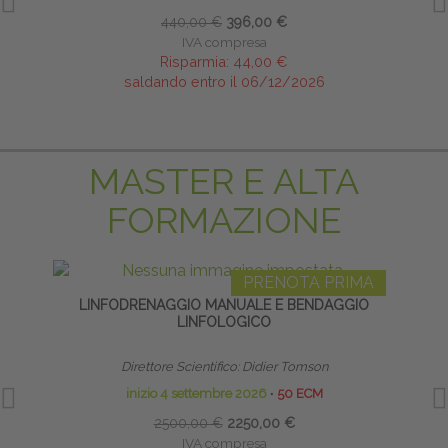
440,00 €
396,00 €
IVA compresa
Risparmia:
44,00 €
saldando entro il 06/12/2026
MASTER E ALTA
FORMAZIONE
PRENOTA PRIMA
LINFODRENAGGIO MANUALE E BENDAGGIO
TE
LINFOLOGICO
NE
Direttore Scientifico: Didier Tomson
inizio 4 settembre 2026
∙
50 ECM
2500,00 €
2250,00 €
IVA compresa