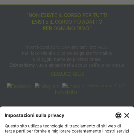
"NON ESISTE IL CORSO PER TUTTI
ESISTE IL CORSO PIÙ ADATTO
PER OGNUNO DI VOI"
I nostri corsi sono davvero tanti, tutti validi
ma rispondenti a diverse esigenze formative
e di aggiornamento professionale.
EdiAcademy
vuole aiutarvi nella scelta dell’evento ideale
SEGUICI QUI:
EdiAcademy BLOG
Newsletter
FAQ
CONTATTI