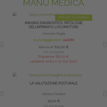
MANU MEDICA
PRENOTA PRIMA
IMAGING DIAGNOSTICO: PATOLOGIE
DELL’APPARATO LOCOMOTORE
Vincenzo Puglia
21-23 maggio 2027
∙
24 ECM
680,00 €
612,00 €
IVA compresa
Risparmia:
68,00 €
saldando entro il 21/03/2027
LA VALUTAZIONE POSTURALE
BIO
Stefano Frediani
25,00 €
IVA compresa