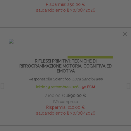
Risparmia:
250,00 €
saldando entro il 30/08/2026
×
×
IN EVIDENZA
PRENOTA PRIMA
RIFLESSI PRIMITIVI: TECNICHE DI
TECNI
RIPROGRAMMAZIONE MOTORIA, COGNITIVA ED
EMOTIVA
Responsabile Scientifico:
Luca Sangiovanni
inizio 19 settembre 2026
∙
50 ECM
2100,00 €
1890,00 €
IVA compresa
Risparmia:
210,00 €
saldando entro il 30/08/2026