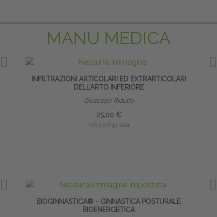
MANU MEDICA
IMA
INFILTRAZIONI ARTICOLARI ED EXTRARTICOLARI
INFI
DELL’ARTO INFERIORE
Giuseppe Ridulfo
25,00 €
IVA compresa
NEL
BIOGINNASTICA® - GINNASTICA POSTURALE
BIOENERGETICA