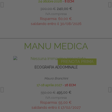
24 ottobre 2026
∙
8 ECM
300,00 €
240,00 €
IVA compresa
Risparmia:
60,00 €
saldando entro il 30/08/2026
MANU MEDICA
PRENOTA PRIMA
ECOGRAFIA ADDOMINALE
INFI
Mauro Branchini
17-18 aprile 2027
∙
16 ECM
550,00 €
495,00 €
IVA compresa
Risparmia:
55,00 €
saldando entro il 17/02/2027