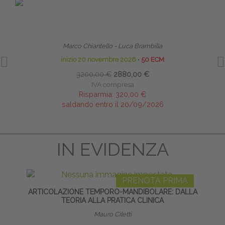
PRENOTA PRIMA
TECNICHE OSTEOPATICHE STRUTTURALI - MASTER
RIPR
Marco Chiantello - Luca Brambilla
inizio 20 novembre 2026
∙
50 ECM
3200,00 €
2880,00 €
IVA compresa
Risparmia:
320,00 €
saldando entro il 20/09/2026
IN EVIDENZA
PRENOTA PRIMA
ARTICOLAZIONE TEMPORO-MANDIBOLARE: DALLA
DOL
TEORIA ALLA PRATICA CLINICA
Mauro Ciletti