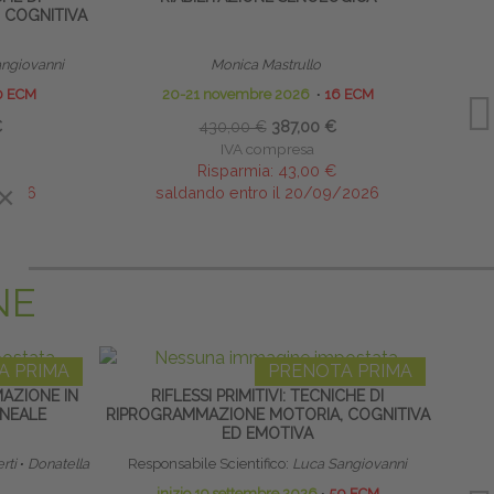
 COGNITIVA
ngiovanni
Monica Mastrullo
0 ECM
20-21 novembre 2026
∙
16 ECM
€
430,00 €
387,00 €
IVA compresa
Risparmia:
43,00 €
×
/2026
saldando entro il 20/09/2026
NE
A PRIMA
PRENOTA PRIMA
MAZIONE IN
RIFLESSI PRIMITIVI: TECNICHE DI
HOME
INEALE
RIPROGRAMMAZIONE MOTORIA, COGNITIVA
ED EMOTIVA
rti
∙
Donatella
Responsabile Scientifico:
Luca Sangiovanni
inizio 19 settembre 2026
∙
50 ECM