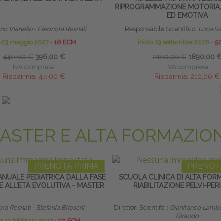
RIPROGRAMMAZIONE MOTORIA,
ED EMOTIVA
no Vianello
∙
Eleonora Resnati
Responsabile Scientifico:
Luca Sa
-23 maggio 2027
∙
16 ECM
inizio 19 settembre 2026
∙
5
440,00 €
396,00 €
2100,00 €
1890,00 
IVA compresa
IVA compresa
Risparmia:
44,00 €
Risparmia:
210,00 €
ando entro il 22/03/2027
saldando entro il 30/08
ASTER E ALTA FORMAZIO
PRENOTA PRIMA
PRENOT
ANUALE PEDIATRICA DALLA FASE
SCUOLA CLINICA DI ALTA FOR
 ALL’ETÀ EVOLUTIVA - MASTER
RIABILITAZIONE PELVI-PER
ra Resnati - Stefania Brioschi
Direttori Scientifici:
Gianfranco Lambe
Giraudo
io 12 febbraio 2027
∙
50 ECM