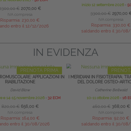
inizio 12 settembre 2026
∙
5
2300,00 €
2070,00 €
3300,00 €
2970,00 
IVA compresa
IVA compresa
Risparmia:
230,00 €
Risparmia:
330,00 €
ando entro il 12/12/2026
saldando entro il 30/08
IN EVIDENZA
PRENOTA PRIMA
PRENOT
ROMUSCOLARE: APPLICAZIONI IN
I MERIDIANI IN FISIOTERAPIA: 
RIABILITAZIONE
DEL DOLORE OSTEO-ARTI
David Blow
Catherine Bellwald
bre e 14-15 novembre 2026
∙
32 ECM
10-11 ottobre 2026
∙
16 E
820,00 €
656,00 €
460,00 €
368,00 €
IVA compresa
IVA compresa
Risparmia:
164,00 €
Risparmia:
92,00 €
ando entro il 30/08/2026
saldando entro il 30/08