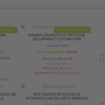
A PRIMA
PRENOTA PRIMA
PIA
IMAGING DIAGNOSTICO: PATOLOGIE
DELL’APPARATO LOCOMOTORE
Vincenzo Puglia
2027
21-23 maggio 2027
∙
24 ECM
8 ECM
680,00 €
612,00 €
IVA compresa
Risparmia:
68,00 €
saldando entro il 21/03/2027
/2026
ERCIZI NEL
INFILTRAZIONI ARTICOLARI ED
PREVE
LE
EXTRARTICOLARI DELL’ARTO INFERIORE
Giuseppe Ridulfo