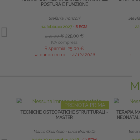
POSTURA E FUNZIONE
Stefania Tronconi
Stevfa
14 febbraio 2027
∙
8 ECM
22
250,00 €
225,00 €
IVA compresa
Risparmia:
25,00 €
saldando entro il 14/12/2026
sald
M
PRENOTA PRIMA
TECNICHE OSTEOPATICHE STRUTTURALI -
TERAPIA M
MASTER
NEONATALE
Marco Chiantello - Luca Brambilla
Eleono
inizio 20 novembre 2026
∙
50 ECM
iniz