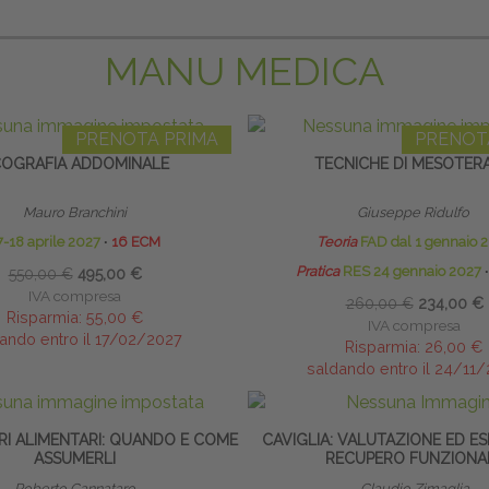
MANU MEDICA
PRENOTA PRIMA
PRENOT
OGRAFIA ADDOMINALE
TECNICHE DI MESOTERA
Mauro Branchini
Giuseppe Ridulfo
7-18 aprile 2027
∙
16 ECM
Teoria
FAD dal 1 gennaio 
Pratica
RES 24 gennaio 2027
∙
550,00 €
495,00 €
IVA compresa
260,00 €
234,00 €
Risparmia:
55,00 €
IVA compresa
ando entro il 17/02/2027
Risparmia:
26,00 €
saldando entro il 24/11
RI ALIMENTARI: QUANDO E COME
CAVIGLIA: VALUTAZIONE ED ES
ASSUMERLI
RECUPERO FUNZIONA
Roberto Cannataro
Claudio Zimaglia