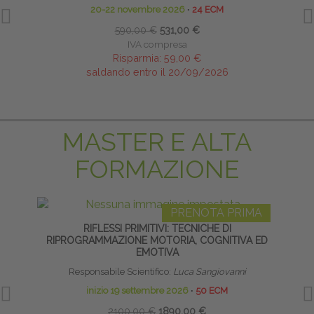
20-22 novembre 2026
∙
24 ECM
17
590,00 €
531,00 €
IVA compresa
Risparmia:
59,00 €
saldando entro il 20/09/2026
MASTER E ALTA
FORMAZIONE
PRENOTA PRIMA
RIFLESSI PRIMITIVI: TECNICHE DI
TECNI
RIPROGRAMMAZIONE MOTORIA, COGNITIVA ED
EMOTIVA
Responsabile Scientifico:
Luca Sangiovanni
inizio 19 settembre 2026
∙
50 ECM
2100,00 €
1890,00 €