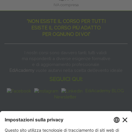
IVA compresa
"NON ESISTE IL CORSO PER TUTTI
ESISTE IL CORSO PIÙ ADATTO
PER OGNUNO DI VOI"
I nostri corsi sono davvero tanti, tutti validi
ma rispondenti a diverse esigenze formative
e di aggiornamento professionale.
EdiAcademy
vuole aiutarvi nella scelta dell’evento ideale
SEGUICI QUI:
EdiAcademy BLOG
Newsletter
FAQ
CONTATTI