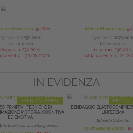
NAGGIO MANUALE E BENDAGGIO
TERAPIA MANUALE PEDIATRICA 
LINFOLOGICO
NEONATALE ALL’ETÀ EVOLUTIV
ore Scientifico: Didier Tomson
Eleonora Resnati - Stefania B
io 4 settembre 2026
∙
50 ECM
inizio 12 febbraio 2027
∙
50
2500,00 €
2250,00 €
2300,00 €
2070,00 
IVA compresa
IVA compresa
Risparmia:
250,00 €
Risparmia:
230,00 €
ando entro il 30/08/2026
saldando entro il 12/12
IN EVIDENZA
PRENOTA PRIMA
PRENOT
SSI PRIMITIVI: TECNICHE DI
BENDAGGIO ELASTOCOMPRESSI
MAZIONE MOTORIA, COGNITIVA
LINFEDEMA
ED EMOTIVA
Edoardo Colombo
ile Scientifico:
Luca Sangiovanni
26-27 settembre 2026
∙
16