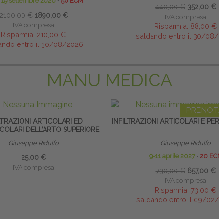
o 19 settembre 2026
∙
50 ECM
440,00 €
352,00 €
2100,00 €
1890,00 €
IVA compresa
IVA compresa
Risparmia:
88,00 €
Risparmia:
210,00 €
saldando entro il 30/08
ando entro il 30/08/2026
MANU MEDICA
PRENOT
LTRAZIONI ARTICOLARI ED
INFILTRAZIONI ARTICOLARI E PE
COLARI DELL’ARTO SUPERIORE
Giuseppe Ridulfo
Giuseppe Ridulfo
9-11 aprile 2027
∙
20 EC
25,00 €
IVA compresa
730,00 €
657,00 €
IVA compresa
Risparmia:
73,00 €
saldando entro il 09/02