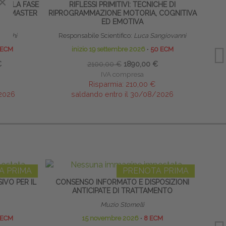
×
DALLA FASE
RIFLESSI PRIMITIVI: TECNICHE DI
HOME
A - MASTER
RIPROGRAMMAZIONE MOTORIA, COGNITIVA
ED EMOTIVA
rioschi
Responsabile Scientifico:
Luca Sangiovanni
 ECM
inizio 19 settembre 2026
∙
50 ECM
€
2100,00 €
1890,00 €
IVA compresa
Risparmia:
210,00 €
/2026
saldando entro il 30/08/2026
A PRIMA
PRENOTA PRIMA
VO PER IL
CONSENSO INFORMATO E DISPOSIZIONI
SCUO
ANTICIPATE DI TRATTAMENTO
Muzio Stornelli
Direttor
 ECM
15 novembre 2026
∙
8 ECM