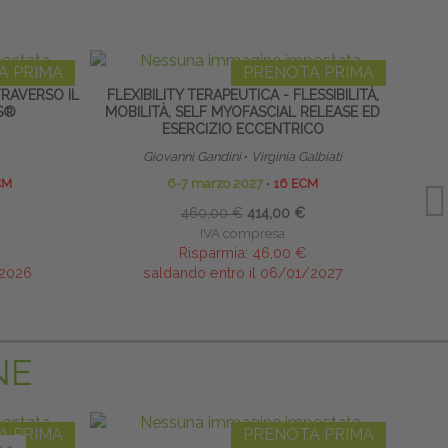
A PRIMA
PRENOTA PRIMA
TRAVERSO IL
FLEXIBILITY TERAPEUTICA - FLESSIBILITÀ,
RIFL
S®
MOBILITÀ, SELF MYOFASCIAL RELEASE ED
PRO
ESERCIZIO ECCENTRICO
Giovanni Gandini
∙
Virginia Galbiati
CM
6-7 marzo 2027
∙
16 ECM
460,00 €
414,00 €
IVA compresa
Risparmia:
46,00 €
/2026
saldando entro il 06/01/2027
NE
A PRIMA
PRENOTA PRIMA