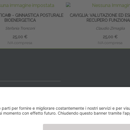
TICA® - GINNASTICA POSTURALE
CAVIGLIA: VALUTAZIONE ED ES
BIOENERGETICA
RECUPERO FUNZIONA
Stefania Tronconi
Claudio Zimaglia
25,00 €
25,00 €
IVA compresa
IVA compresa
ideale
y BLOG
Newsletter