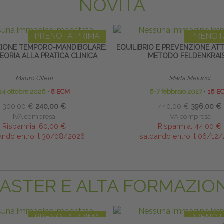
NOVITÀ
PRENOTA PRIMA
PRENOT
ZIONE TEMPORO-MANDIBOLARE:
EQUILIBRIO E PREVENZIONE AT
EORIA ALLA PRATICA CLINICA
METODO FELDENKRAI
Mauro Ciletti
Marta Melucci
24 ottobre 2026
∙
8 ECM
6-7 febbraio 2027
∙
16 E
300,00 €
240,00 €
440,00 €
396,00 €
IVA compresa
IVA compresa
Risparmia:
60,00 €
Risparmia:
44,00 €
ando entro il 30/08/2026
saldando entro il 06/12
ASTER E ALTA FORMAZIO
PRENOTA PRIMA
PRENOT