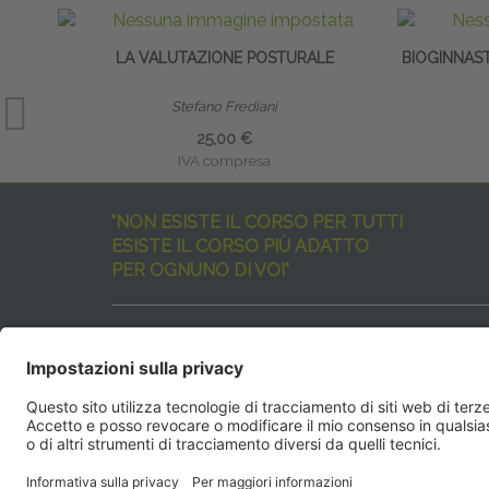
LA VALUTAZIONE POSTURALE
BIOGINNAS
Stefano Frediani
25,00 €
IVA compresa
"NON ESISTE IL CORSO PER TUTTI
ESISTE IL CORSO PIÙ ADATTO
PER OGNUNO DI VOI"
I nostri corsi sono davvero tanti, tutti validi
ma rispondenti a diverse esigenze formative
e di aggiornamento professionale.
EdiAcademy
vuole aiutarvi nella scelta dell’evento 
SEGUICI QUI:
EdiAcadem