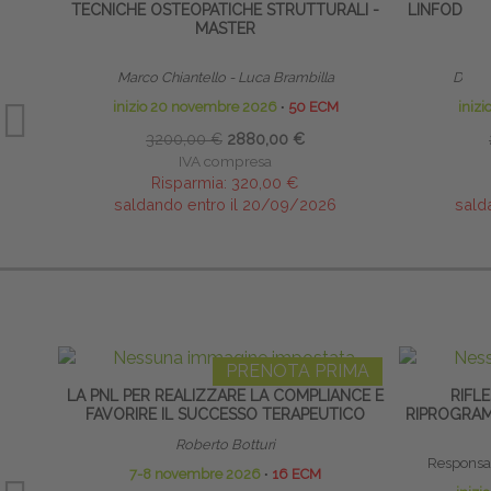
TECNICHE OSTEOPATICHE STRUTTURALI -
LINFODRE
MASTER
Marco Chiantello - Luca Brambilla
Dirett
inizio 20 novembre 2026
∙
50 ECM
iniz
3200,00 €
2880,00 €
IVA compresa
Risparmia:
320,00 €
saldando entro il 20/09/2026
sald
PRENOTA PRIMA
LA PNL PER REALIZZARE LA COMPLIANCE E
RIFLE
FAVORIRE IL SUCCESSO TERAPEUTICO
RIPROGRAM
Roberto Botturi
Responsab
7-8 novembre 2026
∙
16 ECM