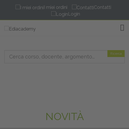
I miei ordini
Contatti
Login
TOG
Ricerca
NOVITÀ