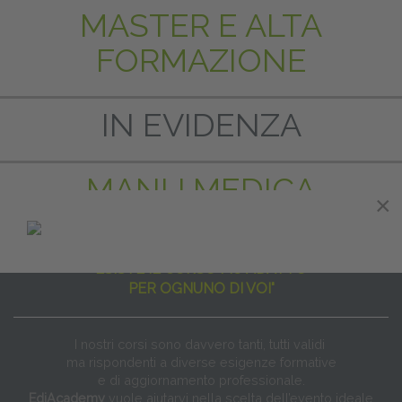
MASTER E ALTA
FORMAZIONE
IN EVIDENZA
MANU MEDICA
×
"NON ESISTE IL CORSO PER TUTTI
ESISTE IL CORSO PIÙ ADATTO
PER OGNUNO DI VOI"
I nostri corsi sono davvero tanti, tutti validi
ma rispondenti a diverse esigenze formative
e di aggiornamento professionale.
EdiAcademy
vuole aiutarvi nella scelta dell’evento ideale