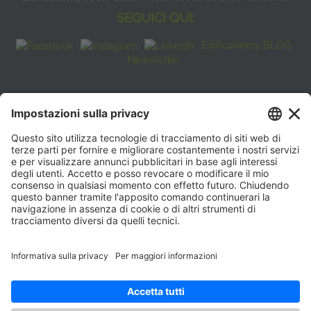
SEGUICI QUI:
EdiAcademy BLOG
Newsletter
FAQ
CONTATTI
EdiAcademy
Sede operativa: V.le E. Forlanini, 21 - 20134, Milano
(+39)0270211274
E-mail:
formazione@eenet.it
Sede legale: V.le E. Forlanini, 21 - 20134, Milano
Partita IVA e Codice Fiscale: 07936030159
ORARI SEGRETERIA
Lunedì—Giovedì: 08:30–17:30
Venerdì: 08:30–16:00