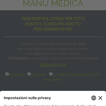
MANU MEDICA
"NON ESISTE IL CORSO PER TUTTI
ESISTE IL CORSO PIÙ ADATTO
PER OGNUNO DI VOI"
I nostri corsi sono davvero tanti, tutti validi
ma rispondenti a diverse esigenze formative
e di aggiornamento professionale.
EdiAcademy
vuole aiutarvi nella scelta dell’evento ideale
SEGUICI QUI:
EdiAcademy BLOG
Newsletter
FAQ