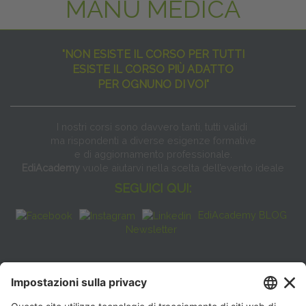
MANU MEDICA
"NON ESISTE IL CORSO PER TUTTI
ESISTE IL CORSO PIÙ ADATTO
PER OGNUNO DI VOI"
I nostri corsi sono davvero tanti, tutti validi
ma rispondenti a diverse esigenze formative
e di aggiornamento professionale.
EdiAcademy
vuole aiutarvi nella scelta dell’evento ideale
SEGUICI QUI:
EdiAcademy BLOG
Newsletter
FAQ