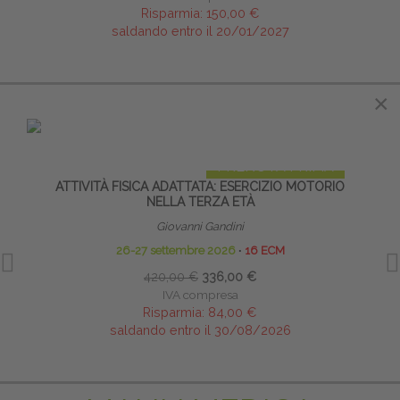
Risparmia:
150,00 €
saldando entro il 20/01/2027
×
×
IN EVIDENZA
PRENOTA PRIMA
ATTIVITÀ FISICA ADATTATA: ESERCIZIO MOTORIO
LA 
NELLA TERZA ETÀ
Giovanni Gandini
26-27 settembre 2026
∙
16 ECM
420,00 €
336,00 €
IVA compresa
Risparmia:
84,00 €
saldando entro il 30/08/2026