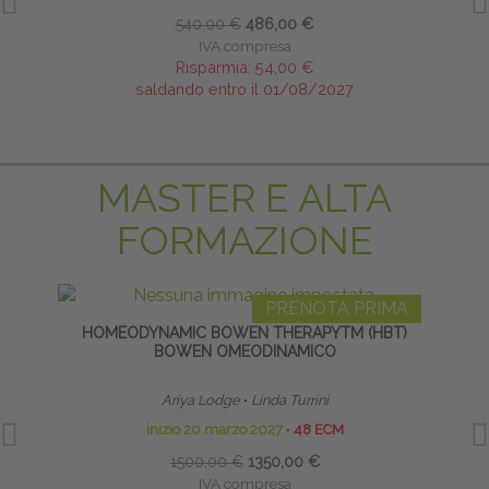
540,00 €
486,00 €
IVA compresa
Risparmia:
54,00 €
saldando entro il 01/08/2027
MASTER E ALTA
FORMAZIONE
PRENOTA PRIMA
HOMEODYNAMIC BOWEN THERAPYTM (HBT)
TE
BOWEN OMEODINAMICO
NE
Ariya Lodge
∙
Linda Turrini
inizio 20 marzo 2027
∙
48 ECM
1500,00 €
1350,00 €
IVA compresa