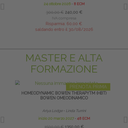
24 ottobre 2026
∙
8 ECM
300,00 €
240,00 €
IVA compresa
Risparmia:
60,00 €
saldando entro il 30/08/2026
MASTER E ALTA
FORMAZIONE
PRENOTA PRIMA
HOMEODYNAMIC BOWEN THERAPYTM (HBT)
TECNI
BOWEN OMEODINAMICO
Ariya Lodge
∙
Linda Turrini
inizio 20 marzo 2027
∙
48 ECM
1500,00 €
1350,00 €