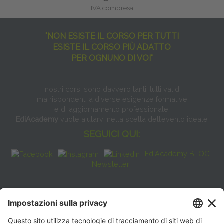
IVA compresa
"NON ESISTE IL CORSO PER TUTTI
ESISTE IL CORSO PIÙ ADATTO
PER OGNUNO DI VOI"
I nostri corsi sono davvero tanti, tutti validi
ma rispondenti a diverse esigenze formative
e di aggiornamento professionale.
EdiAcademy
vuole aiutarvi nella scelta dell’evento ideale
SEGUICI QUI:
EdiAcademy BLOG
Newsletter
FAQ
CONTATTI