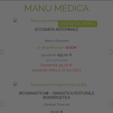
MANU MEDICA
PRENOTA PRIMA
ECOGRAFIA ADDOMINALE
INFI
Mauro Branchini
17-18 aprile 2027
∙
16 ECM
550,00 €
495,00 €
IVA compresa
Risparmia:
55,00 €
saldando entro il 17/02/2027
BIOGINNASTICA® - GINNASTICA POSTURALE
INT
BIOENERGETICA
Stefania Tronconi
25,00 €