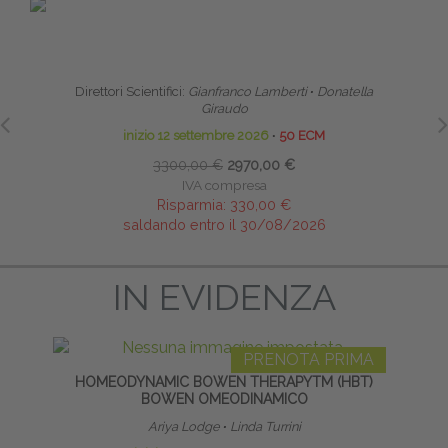
PRENOTA PRIMA
SCUOLA CLINICA DI ALTA FORMAZIONE IN
HO
RIABILITAZIONE PELVI-PERINEALE
Direttori Scientifici:
Gianfranco Lamberti
∙
Donatella
Giraudo
inizio 12 settembre 2026
∙
50 ECM
3300,00 €
2970,00 €
IVA compresa
Risparmia:
330,00 €
saldando entro il 30/08/2026
IN EVIDENZA
PRENOTA PRIMA
HOMEODYNAMIC BOWEN THERAPYTM (HBT)
BOWEN OMEODINAMICO
Ariya Lodge
∙
Linda Turrini