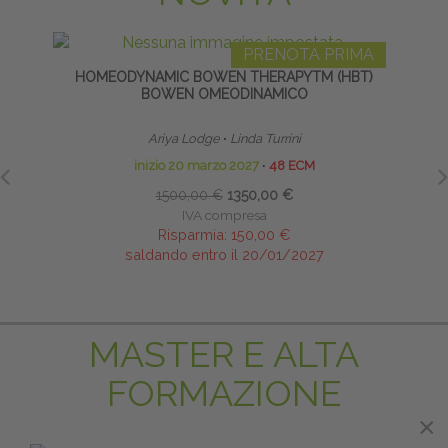
PRENOTA PRIMA
HOMEODYNAMIC BOWEN THERAPYTM (HBT)
FLEXIB
BOWEN OMEODINAMICO
SE
Ariya Lodge
∙
Linda Turrini
inizio 20 marzo 2027
∙
48 ECM
1500,00 €
1350,00 €
IVA compresa
Risparmia:
150,00 €
saldando entro il 20/01/2027
MASTER E ALTA
FORMAZIONE
×
×