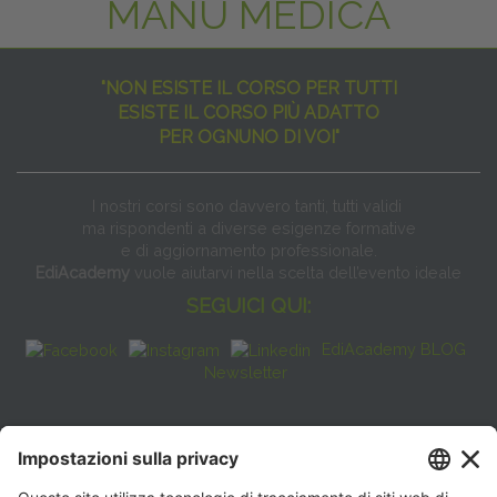
MANU MEDICA
"NON ESISTE IL CORSO PER TUTTI
ESISTE IL CORSO PIÙ ADATTO
PER OGNUNO DI VOI"
I nostri corsi sono davvero tanti, tutti validi
ma rispondenti a diverse esigenze formative
e di aggiornamento professionale.
EdiAcademy
vuole aiutarvi nella scelta dell’evento ideale
SEGUICI QUI:
EdiAcademy BLOG
Newsletter
FAQ