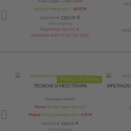
Ariya Lodge
∙
Linda Turrini
19-
inizio 20 marzo 2027
∙
48 ECM
1500,00 €
1350,00 €
IVA compresa
Risparmia:
150,00 €
sald
saldando entro il 20/01/2027
PRENOTA PRIMA
TECNICHE DI MESOTERAPIA
INFILTRAZIO
Giuseppe Ridulfo
Teoria
FAD dal 1 gennaio 2027
9
Pratica
RES 24 gennaio 2027
∙
8 ECM
260,00 €
234,00 €
IVA compresa