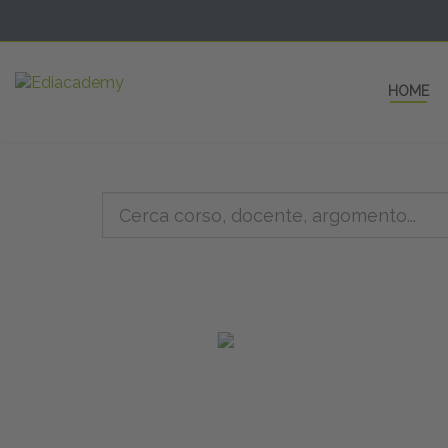
HOME
5 AULE
a una fe
non