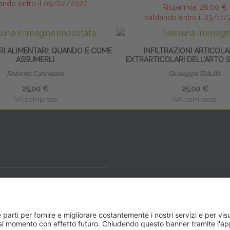
ando entro il 09/02/2027
Risparmia:
26,00 €
saldando entro il 23/11
RI ALIMENTARI: QUANDO E COME
INFILTRAZIONI ARTICOLA
ASSUMERLI
EXTRARTICOLARI DELL’ARTO 
Roberto Cannataro
Giuseppe Ridulfo
25,00 €
25,00 €
IVA compresa
IVA compresa
ideale