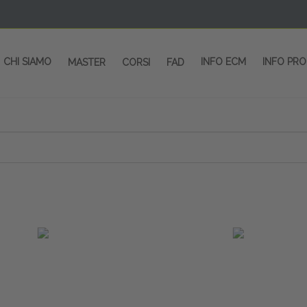
CHI SIAMO
INFO ECM
INFO PR
MASTER
CORSI
FAD
 CORSI - SALA CONGRESSI - SPAZI ESP
OLTRE 200 EVENTI OGNI ANNO
PROVIDER ECM dal 2004
CORSI RESIDENZIALI
MASTER IN ALTA FORMAZIONE
ACCREDITAMENTO ECM
rmata di Metropolitana MM4 (REPETTI) dall’aeroporto di Mila
 abbiamo mai smesso di dare risposte ai vostri bisogni forma
dedicati a professionisti sanitari e tecnici dello sport