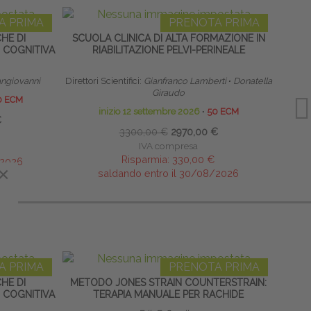
A PRIMA
PRENOTA PRIMA
CHE DI
SCUOLA CLINICA DI ALTA FORMAZIONE IN
TECN
 COGNITIVA
RIABILITAZIONE PELVI-PERINEALE
ngiovanni
Direttori Scientifici:
Gianfranco Lamberti
∙
Donatella
Giraudo
0 ECM
inizio 12 settembre 2026
∙
50 ECM
€
3300,00 €
2970,00 €
IVA compresa
Risparmia:
330,00 €
/2026
×
saldando entro il 30/08/2026
A PRIMA
PRENOTA PRIMA
CHE DI
METODO JONES STRAIN COUNTERSTRAIN:
D
 COGNITIVA
TERAPIA MANUALE PER RACHIDE