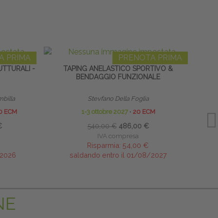
A PRIMA
PRENOTA PRIMA
TTURALI -
TAPING ANELASTICO SPORTIVO &
RACH
BENDAGGIO FUNZIONALE
AP
mbilla
Stevfano Della Foglia
0 ECM
1-3 ottobre 2027
∙
20 ECM
€
540,00 €
486,00 €
IVA compresa
Risparmia:
54,00 €
/2026
saldando entro il 01/08/2027
NE