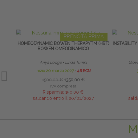
PRENOTA PRIMA
HOMEODYNAMIC BOWEN THERAPYTM (HBT)
INSTABILIT
BOWEN OMEODINAMICO
Ariya Lodge
∙
Linda Turrini
Giov
inizio 20 marzo 2027
∙
48 ECM
1500,00 €
1350,00 €
IVA compresa
Risparmia:
150,00 €
saldando entro il 20/01/2027
sald
M