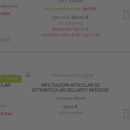
Erik E. Gandino
ngiovanni
6-8 novembre 2026
∙
30 ECM
0 ECM
690,00 €
621,00 €
€
IVA compresa
Risparmia:
69,00 €
saldando entro il 06/09/2026
/2026
A PRIMA
OLARI
INFILTRAZIONI ARTICOLARI ED
EXTRARTICOLARI DELL’ARTO INFERIORE
EXT
Giuseppe Ridulfo
2027
25,00 €
IVA compresa
8 ECM