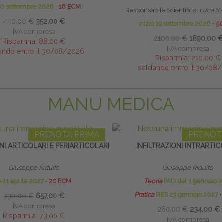
20 settembre 2026
∙
16 ECM
Responsabile Scientifico:
Luca Sa
440,00 €
352,00 €
inizio 19 settembre 2026
∙
5
IVA compresa
2100,00 €
1890,00 
Risparmia:
88,00 €
IVA compresa
ando entro il 30/08/2026
Risparmia:
210,00 €
saldando entro il 30/08
MANU MEDICA
PRENOTA PRIMA
PRENOT
NI ARTICOLARI E PERIARTICOLARI
INFILTRAZIONI INTRARTIC
Giuseppe Ridulfo
Giuseppe Ridulfo
-11 aprile 2027
∙
20 ECM
Teoria
FAD dal 1 gennaio 
Pratica
RES 23 gennaio 2027
∙
730,00 €
657,00 €
IVA compresa
260,00 €
234,00 €
Risparmia:
73,00 €
IVA compresa