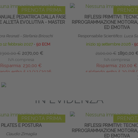
PRENOTA PRIMA
PRENOT
ANUALE PEDIATRICA DALLA FASE
RIFLESSI PRIMITIVI: TECNI
 ALL’ETÀ EVOLUTIVA - MASTER
RIPROGRAMMAZIONE MOTORIA,
ED EMOTIVA
ra Resnati - Stefania Brioschi
Responsabile Scientifico:
Luca Sa
io 12 febbraio 2027
∙
50 ECM
inizio 19 settembre 2026
∙
5
2300,00 €
2070,00 €
2100,00 €
1890,00 
IVA compresa
IVA compresa
Risparmia:
230,00 €
Risparmia:
210,00 €
ando entro il 12/12/2026
saldando entro il 30/08
IN EVIDENZA
PRENOTA PRIMA
PRENOT
PILATES E POSTURA
RIFLESSI PRIMITIVI: TECNI
RIPROGRAMMAZIONE MOTORIA,
Claudio Zimaglia
ED EMOTIVA