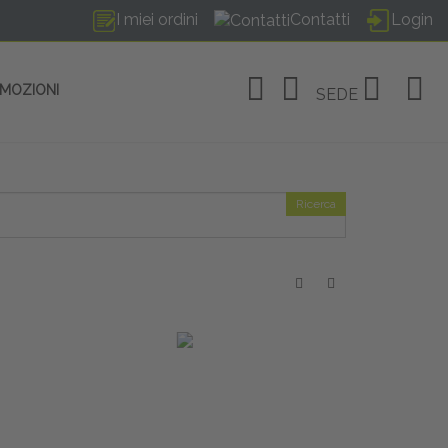
I miei ordini
Contatti
Login
OMOZIONI
SEDE
Ricerca
OSITIVI
no Linate
tivi