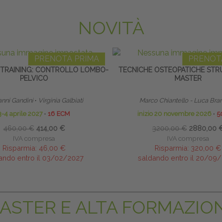
NOVITÀ
PRENOTA PRIMA
PRENOT
Y TRAINING: CONTROLLO LOMBO-
TECNICHE OSTEOPATICHE STRU
PELVICO
MASTER
anni Gandini
∙
Virginia Galbiati
Marco Chiantello - Luca Bra
3-4 aprile 2027
∙
16 ECM
inizio 20 novembre 2026
∙
5
460,00 €
414,00 €
3200,00 €
2880,00 
IVA compresa
IVA compresa
Risparmia:
46,00 €
Risparmia:
320,00 €
ando entro il 03/02/2027
saldando entro il 20/09
ASTER E ALTA FORMAZIO