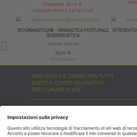
sald
Risparmia:
26,00 €
saldando entro il 24/11/2026
BIOGINNASTICA® - GINNASTICA POSTURALE
INTEGRATO
BIOENERGETICA
Stefania Tronconi
25,00 €
IVA compresa
"NON ESISTE IL CORSO PER TUTTI
ESISTE IL CORSO PIÙ ADATTO
PER OGNUNO DI VOI"
I nostri corsi sono davvero tanti, tutti validi
ma rispondenti a diverse esigenze formative
e di aggiornamento professionale.
EdiAcademy
vuole aiutarvi nella scelta dell’evento 
SEGUICI QUI: