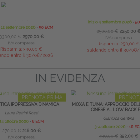
ifici:
Gianfranco Lamberti
∙
Donatella
Direttore Scientifico: Didier
Giraudo
inizio 4 settembre 2026
∙
50
o 12 settembre 2026
∙
50 ECM
2500,00 €
2250,00 
3300,00 €
2970,00 €
IVA compresa
IVA compresa
Risparmia:
250,00 €
Risparmia:
330,00 €
saldando entro il 30/08
ando entro il 30/08/2026
IN EVIDENZA
PRENOTA PRIMA
PRENOT
TICA IPOPRESSIVA DINAMICA
MOXA E TUINA: APPROCCIO DEL
CINESE AL LOW BACK P
Laura Petrini Rossi
Gianluca Gentina
24 ottobre 2026
∙
8 ECM
3-4 ottobre 2026
∙
16 E
270,00 €
216,00 €
490,00 €
392,00 €
IVA compresa