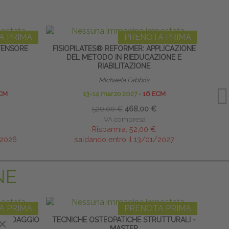
A PRIMA
PRENOTA PRIMA
TENSORE
FISIOPILATES® REFORMER: APPLICAZIONE
N
DEL METODO IN RIEDUCAZIONE E
TRATT
RIABILITAZIONE
Michaela Fabbris
CM
13-14 marzo 2027
∙
16 ECM
520,00 €
468,00 €
IVA compresa
Risparmia:
52,00 €
/2026
saldando entro il 13/01/2027
NE
A PRIMA
PRENOTA PRIMA
BENDAGGIO
×
TECNICHE OSTEOPATICHE STRUTTURALI -
TERAP
MASTER
NEON