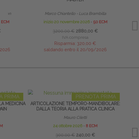
 Tomson
Marco Chiantello - Luca Brambilla
 ECM
inizio 20 novembre 2026
∙
50 ECM
€
3200,00 €
2880,00 €
IVA compresa
Risparmia:
320,00 €
/2026
saldando entro il 20/09/2026
A PRIMA
PRENOTA PRIMA
LA MEDICINA
ARTICOLAZIONE TEMPORO-MANDIBOLARE:
NE
AIN
DALLA TEORIA ALLA PRATICA CLINICA
GLU
Mauro Ciletti
CM
24 ottobre 2026
∙
8 ECM
300,00 €
240,00 €