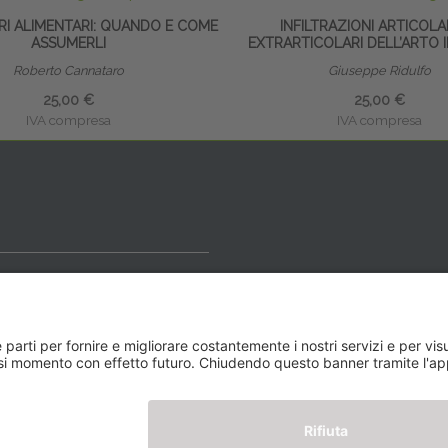
RI ALIMENTARI: QUANDO E COME
INFILTRAZIONI ARTICOLA
ASSUMERLI
EXTRARTICOLARI DELL’ARTO 
Roberto Cannataro
Giuseppe Ridulfo
25,00 €
25,00 €
IVA compresa
IVA compresa
ideale
y BLOG
Newsletter