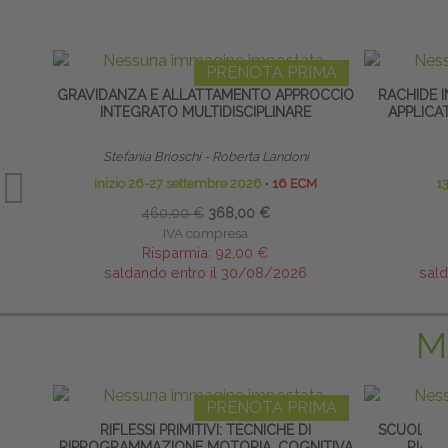
PRENOTA PRIMA
GRAVIDANZA E ALLATTAMENTO APPROCCIO
RACHIDE 
INTEGRATO MULTIDISCIPLINARE
APPLICA
Stefania Brioschi - Roberta Landoni
inizio 26-27 settembre 2026
∙
16 ECM
1
460,00 €
368,00 €
IVA compresa
Risparmia:
92,00 €
saldando entro il 30/08/2026
sald
M
PRENOTA PRIMA
RIFLESSI PRIMITIVI: TECNICHE DI
SCUOLA CL
RIPROGRAMMAZIONE MOTORIA, COGNITIVA
RIABI