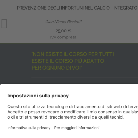
PREVENZIONE DEGLI INFORTUNI NEL CALCIO
INTEGRATO
Gian Nicola Bisciotti
25,00 €
IVA compresa
"NON ESISTE IL CORSO PER TUTTI
ESISTE IL CORSO PIÙ ADATTO
PER OGNUNO DI VOI"
I nostri corsi sono davvero tanti, tutti validi
ma rispondenti a diverse esigenze formative
e di aggiornamento professionale.
EdiAcademy
vuole aiutarvi nella scelta dell’evento 
SEGUICI QUI:
EdiAcadem