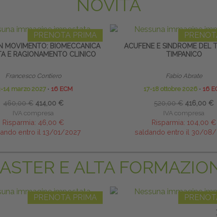
NOVITÀ
PRENOTA PRIMA
PRENOT
IN MOVIMENTO: BIOMECCANICA
ACUFENE E SINDROME DEL 
TA E RAGIONAMENTO CLINICO
TIMPANICO
Francesco Contiero
Fabio Abrate
3-14 marzo 2027
∙
16 ECM
17-18 ottobre 2026
∙
16 E
460,00 €
414,00 €
520,00 €
416,00 €
IVA compresa
IVA compresa
Risparmia:
46,00 €
Risparmia:
104,00 €
ando entro il 13/01/2027
saldando entro il 30/08
ASTER E ALTA FORMAZIO
PRENOTA PRIMA
PRENOT
INICA DI ALTA FORMAZIONE IN
LINFODRENAGGIO MANUALE E 
LITAZIONE PELVI-PERINEALE
LINFOLOGICO