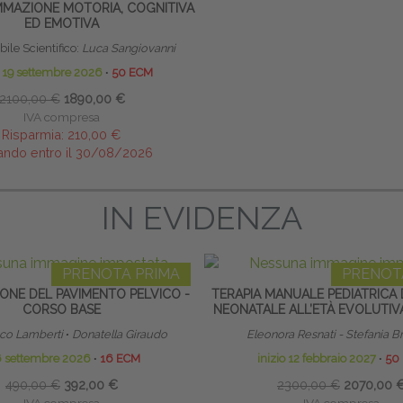
MAZIONE MOTORIA, COGNITIVA
ED EMOTIVA
ile Scientifico:
Luca Sangiovanni
o 19 settembre 2026
∙
50 ECM
2100,00 €
1890,00 €
IVA compresa
Risparmia:
210,00 €
ando entro il 30/08/2026
IN EVIDENZA
PRENOTA PRIMA
PRENOT
ONE DEL PAVIMENTO PELVICO -
TERAPIA MANUALE PEDIATRICA 
CORSO BASE
NEONATALE ALL’ETÀ EVOLUTIV
nco Lamberti
∙
Donatella Giraudo
Eleonora Resnati - Stefania B
6 settembre 2026
∙
16 ECM
inizio 12 febbraio 2027
∙
50
490,00 €
392,00 €
2300,00 €
2070,00 