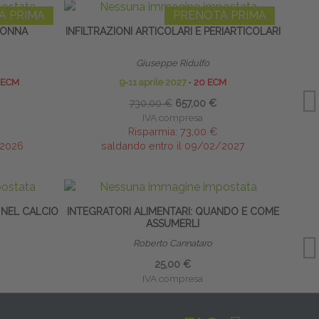
A PRIMA
PRENOTA PRIMA
LONNA
INFILTRAZIONI ARTICOLARI E PERIARTICOLARI
Giuseppe Ridulfo
 ECM
9-11 aprile 2027
∙
20 ECM
730,00 €
657,00 €
IVA compresa
Risparmia:
73,00 €
/2026
saldando entro il 09/02/2027
 NEL CALCIO
INTEGRATORI ALIMENTARI: QUANDO E COME
CAVI
ASSUMERLI
Roberto Cannataro
25,00 €
IVA compresa