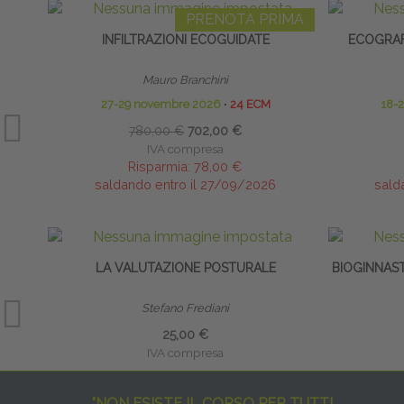
PRENOTA PRIMA
INFILTRAZIONI ECOGUIDATE
ECOGRAF
Mauro Branchini
27-29 novembre 2026
∙
24 ECM
18-
780,00 €
702,00 €
IVA compresa
Risparmia:
78,00 €
saldando entro il 27/09/2026
sald
LA VALUTAZIONE POSTURALE
BIOGINNAS
Stefano Frediani
25,00 €
IVA compresa
"NON ESISTE IL CORSO PER TUTTI