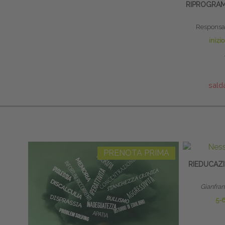
RIPROGRAM
Responsab
inizi
sald
PRENOTA PRIMA
RIEDUCAZI
Gianfra
5-