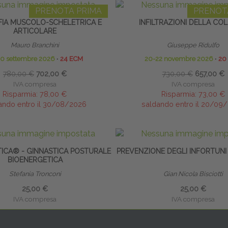
PRENOTA PRIMA
PRENOT
IA MUSCOLO-SCHELETRICA E
INFILTRAZIONI DELLA CO
ARTICOLARE
Mauro Branchini
Giuseppe Ridulfo
20 settembre 2026
∙
24 ECM
20-22 novembre 2026
∙
20
780,00 €
702,00 €
730,00 €
657,00 €
IVA compresa
IVA compresa
Risparmia:
78,00 €
Risparmia:
73,00 €
ando entro il 30/08/2026
saldando entro il 20/09
TICA® - GINNASTICA POSTURALE
PREVENZIONE DEGLI INFORTUNI
BIOENERGETICA
Stefania Tronconi
Gian Nicola Bisciotti
25,00 €
25,00 €
IVA compresa
IVA compresa