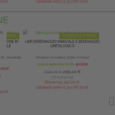
/2026
saldando entro il 30/08/2026
NE
×
A PRIMA
PRENOTA PRIMA
MAZIONE IN
LINFODRENAGGIO MANUALE E BENDAGGIO
TERAP
INEALE
LINFOLOGICO
NEON
rti
∙
Donatella
Direttore Scientifico: Didier Tomson
inizio 4 settembre 2026
∙
50 ECM
0 ECM
2500,00 €
2250,00 €
€
IVA compresa
Risparmia:
250,00 €
saldando entro il 30/08/2026
/2026