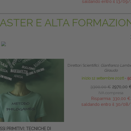
saldando entro il 13/09
ASTER E ALTA FORMAZIO
PRENOTA PRIMA
PRENOT
SCUOLA CLINICA DI ALTA FOR
RIABILITAZIONE PELVI-PER
Direttori Scientifici:
Gianfranco Lambe
Giraudo
inizio 12 settembre 2026
∙
5
3300,00 €
2970,00 
IVA compresa
Risparmia:
330,00 €
saldando entro il 30/08
SSI PRIMITIVI: TECNICHE DI