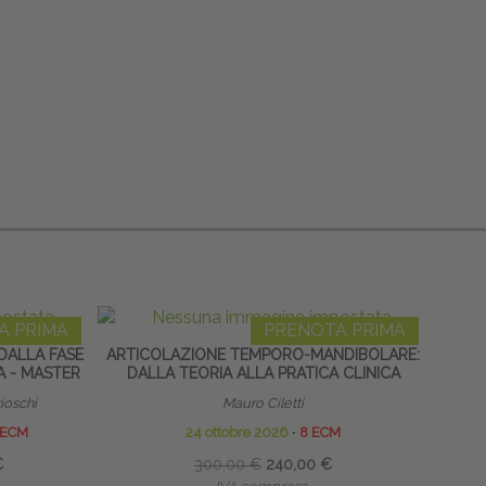
A PRIMA
PRENOTA PRIMA
DALLA FASE
ARTICOLAZIONE TEMPORO-MANDIBOLARE:
POST
A - MASTER
DALLA TEORIA ALLA PRATICA CLINICA
rioschi
Mauro Ciletti
L
 ECM
24 ottobre 2026
∙
8 ECM
17-18
€
300,00 €
240,00 €