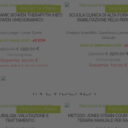
PRENOTA PRIMA
PRENOT
MIC BOWEN THERAPYTM (HBT)
SCUOLA CLINICA DI ALTA FOR
OWEN OMEODINAMICO
RIABILITAZIONE PELVI-PER
riya Lodge
∙
Linda Turrini
Direttori Scientifici:
Gianfranco Lambe
Giraudo
zio 20 marzo 2027
∙
48 ECM
inizio 12 settembre 2026
∙
5
1500,00 €
1350,00 €
3300,00 €
2970,00 
IVA compresa
IVA compresa
Risparmia:
150,00 €
Risparmia:
330,00 €
ando entro il 20/01/2027
saldando entro il 30/08
IN EVIDENZA
PRENOTA PRIMA
PRENOT
UBALGIA: VALUTAZIONE E
METODO JONES STRAIN COUNT
TRATTAMENTO
TERAPIA MANUALE PER RA