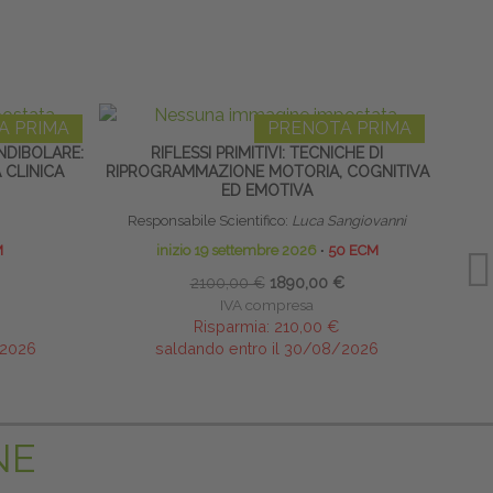
A PRIMA
PRENOTA PRIMA
DIBOLARE:
RIFLESSI PRIMITIVI: TECNICHE DI
N
 CLINICA
RIPROGRAMMAZIONE MOTORIA, COGNITIVA
TRATT
ED EMOTIVA
Responsabile Scientifico:
Luca Sangiovanni
M
inizio 19 settembre 2026
∙
50 ECM
2100,00 €
1890,00 €
IVA compresa
Risparmia:
210,00 €
/2026
saldando entro il 30/08/2026
NE