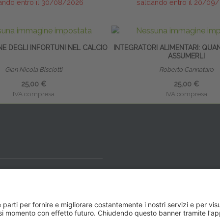
ando entro il 30/08/2026
saldando entro il 20/09
E DEGLI INFORTUNI NEL CALCIO
INTEGRATORI ALIMENTARI: QUA
ASSUMERLI
Gian Nicola Bisciotti
Roberto Cannataro
25,00 €
25,00 €
IVA compresa
IVA compresa
ideale