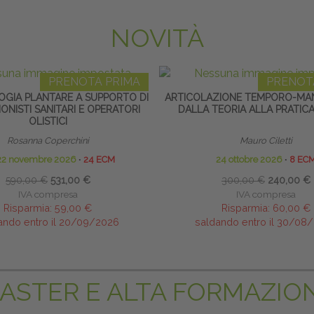
NOVITÀ
PRENOTA PRIMA
PRENOT
OGIA PLANTARE A SUPPORTO DI
ARTICOLAZIONE TEMPORO-MAN
ONISTI SANITARI E OPERATORI
DALLA TEORIA ALLA PRATICA
OLISTICI
Rosanna Coperchini
Mauro Ciletti
22 novembre 2026
∙
24 ECM
24 ottobre 2026
∙
8 EC
590,00 €
531,00 €
300,00 €
240,00 €
IVA compresa
IVA compresa
Risparmia:
59,00 €
Risparmia:
60,00 €
ando entro il 20/09/2026
saldando entro il 30/08
ASTER E ALTA FORMAZIO