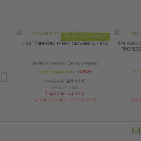
PRENOTA PRIMA
L’ ARTO INFERIORE NEL GIOVANE ATLETA
RIFLESSOL
PROFESSI
Stevfano Vianello
∙
Eleonora Resnati
22-23 maggio 2027
∙
16 ECM
20-
440,00 €
396,00 €
IVA compresa
Risparmia:
44,00 €
saldando entro il 22/03/2027
sald
M