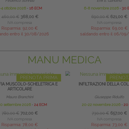
Federico Sonnati
Erik E. Gandino
-4 ottobre 2026
∙
16 ECM
6-8 novembre 2026
∙
30 
460,00 €
368,00 €
690,00 €
621,00 €
IVA compresa
IVA compresa
Risparmia:
92,00 €
Risparmia:
69,00 €
ando entro il 30/08/2026
saldando entro il 06/09
MANU MEDICA
PRENOTA PRIMA
PRENOT
IA MUSCOLO-SCHELETRICA E
INFILTRAZIONI DELLA CO
ARTICOLARE
Mauro Branchini
Giuseppe Ridulfo
20 settembre 2026
∙
24 ECM
20-22 novembre 2026
∙
20
780,00 €
702,00 €
730,00 €
657,00 €
IVA compresa
IVA compresa
Risparmia:
78,00 €
Risparmia:
73,00 €