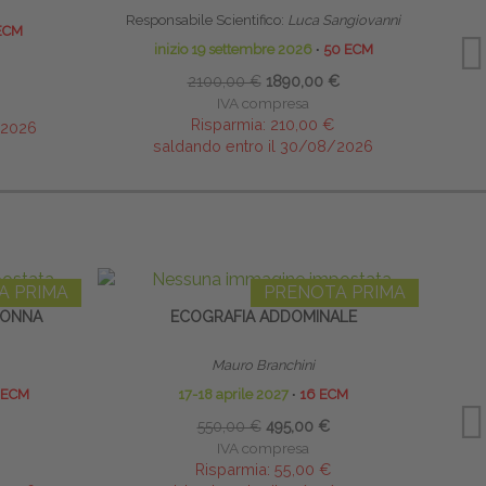
Responsabile Scientifico:
Luca Sangiovanni
Emanue
ECM
inizio 19 settembre 2026
∙
50 ECM
26-27
2100,00 €
1890,00 €
IVA compresa
Risparmia:
210,00 €
/2026
saldando entro il 30/08/2026
A PRIMA
PRENOTA PRIMA
LONNA
ECOGRAFIA ADDOMINALE
Mauro Branchini
 ECM
17-18 aprile 2027
∙
16 ECM
550,00 €
495,00 €
IVA compresa
Risparmia:
55,00 €