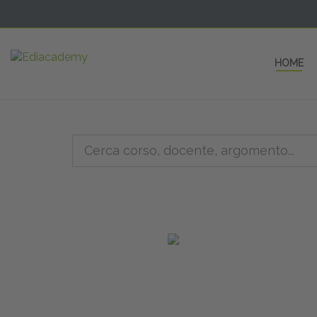
HOME
5 AULE
a una fe
non