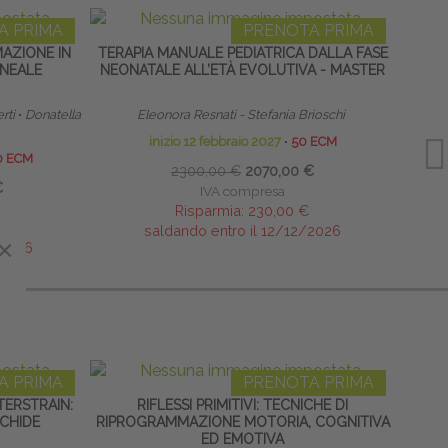
A PRIMA
PRENOTA PRIMA
MAZIONE IN
TERAPIA MANUALE PEDIATRICA DALLA FASE
INEALE
NEONATALE ALL’ETÀ EVOLUTIVA - MASTER
RIPR
rti
∙
Donatella
Eleonora Resnati - Stefania Brioschi
Res
inizio 12 febbraio 2027
∙
50 ECM
0 ECM
2300,00 €
2070,00 €
€
IVA compresa
Risparmia:
230,00 €
saldando entro il 12/12/2026
×
×
/2026
A PRIMA
PRENOTA PRIMA
ERSTRAIN:
RIFLESSI PRIMITIVI: TECNICHE DI
TR
CHIDE
RIPROGRAMMAZIONE MOTORIA, COGNITIVA
SCO
ED EMOTIVA