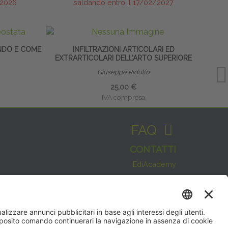
/2026
saldando entro il 17/02/2027
NDO E COME
INFILTRAZIONI ARTICOLARI ED
EXTRARTICOLARI DELL’ARTO SUPERIORE
Giuseppe Ridulfo
25,00 €
IVA compresa
FAQ
CONTATTI
EdiAcademy
Sede operativa: V.le E. Forlanini, 21 - 20134, Milano
(+39)0270211274
Questo sito utilizza i cookies per
E-mail:
formazione@eenet.it
offrirti la migliore navigazione
Sede legale: V.le E. Forlanini, 21 - 20134, Milano
possibile
Partita IVA e Codice Fiscale: 07936030159