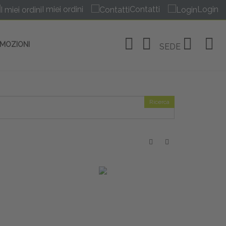
I miei ordini
Contatti
Login
OMOZIONI
SEDE
Ricerca
OSITIVI
no Linate
tivi