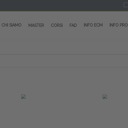
CHI SIAMO
INFO ECM
INFO PR
MASTER
CORSI
FAD
 CORSI - SALA CONGRESSI - SPAZI ESP
OLTRE 200 EVENTI OGNI ANNO
PROVIDER ECM dal 2004
CORSI RESIDENZIALI
MASTER IN ALTA FORMAZIONE
ACCREDITAMENTO ECM
rmata di Metropolitana MM4 (REPETTI) dall’aeroporto di Mila
 abbiamo mai smesso di dare risposte ai vostri bisogni forma
dedicati a professionisti sanitari e tecnici dello sport