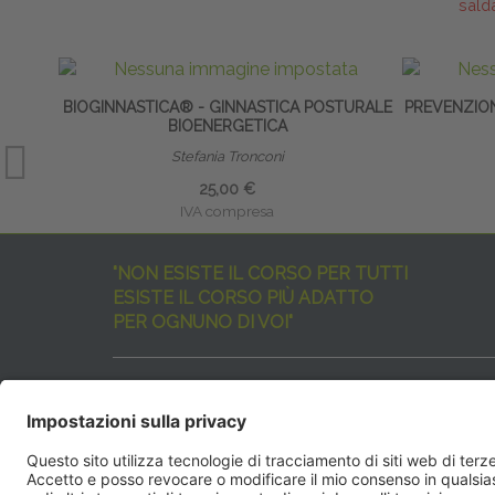
sald
BIOGINNASTICA® - GINNASTICA POSTURALE
PREVENZION
BIOENERGETICA
Stefania Tronconi
25,00 €
IVA compresa
"NON ESISTE IL CORSO PER TUTTI
ESISTE IL CORSO PIÙ ADATTO
PER OGNUNO DI VOI"
I nostri corsi sono davvero tanti, tutti validi
ma rispondenti a diverse esigenze formative
e di aggiornamento professionale.
EdiAcademy
vuole aiutarvi nella scelta dell’evento 
SEGUICI QUI: