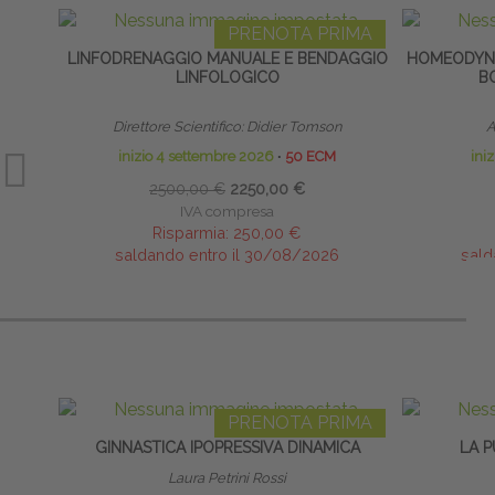
PRENOTA PRIMA
LINFODRENAGGIO MANUALE E BENDAGGIO
HOMEODYNA
LINFOLOGICO
B
Direttore Scientifico: Didier Tomson
A
inizio 4 settembre 2026
∙
50 ECM
ini
2500,00 €
2250,00 €
IVA compresa
Risparmia:
250,00 €
saldando entro il 30/08/2026
sald
PRENOTA PRIMA
GINNASTICA IPOPRESSIVA DINAMICA
LA P
Laura Petrini Rossi