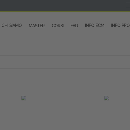
CHI SIAMO
INFO ECM
INFO PR
MASTER
CORSI
FAD
 CORSI - SALA CONGRESSI - SPAZI ESP
OLTRE 200 EVENTI OGNI ANNO
PROVIDER ECM dal 2004
CORSI RESIDENZIALI
MASTER IN ALTA FORMAZIONE
ACCREDITAMENTO ECM
rmata di Metropolitana MM4 (REPETTI) dall’aeroporto di Mila
 abbiamo mai smesso di dare risposte ai vostri bisogni forma
dedicati a professionisti sanitari e tecnici dello sport