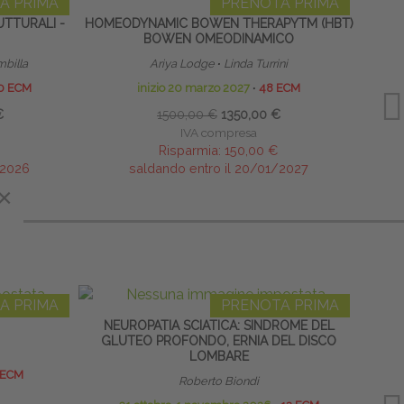
A PRIMA
PRENOTA PRIMA
TTURALI -
HOMEODYNAMIC BOWEN THERAPYTM (HBT)
SCUO
BOWEN OMEODINAMICO
mbilla
Ariya Lodge
∙
Linda Turrini
Direttor
0 ECM
inizio 20 marzo 2027
∙
48 ECM
€
1500,00 €
1350,00 €
IVA compresa
Risparmia:
150,00 €
/2026
saldando entro il 20/01/2027
×
×
A PRIMA
PRENOTA PRIMA
NEUROPATIA SCIATICA: SINDROME DEL
FI
GLUTEO PROFONDO, ERNIA DEL DISCO
LOMBARE
 ECM
Roberto Biondi