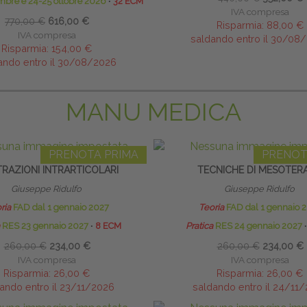
mbre e 24-25 ottobre 2026
∙
32 ECM
IVA compresa
770,00 €
616,00 €
Risparmia:
88,00 €
IVA compresa
saldando entro il 30/08
Risparmia:
154,00 €
ando entro il 30/08/2026
MANU MEDICA
PRENOTA PRIMA
PRENOT
LTRAZIONI INTRARTICOLARI
TECNICHE DI MESOTERA
Giuseppe Ridulfo
Giuseppe Ridulfo
ria
FAD dal 1 gennaio 2027
Teoria
FAD dal 1 gennaio 
RES 23 gennaio 2027
∙
8 ECM
Pratica
RES 24 gennaio 2027
∙
260,00 €
234,00 €
260,00 €
234,00 €
IVA compresa
IVA compresa
Risparmia:
26,00 €
Risparmia:
26,00 €
ando entro il 23/11/2026
saldando entro il 24/11