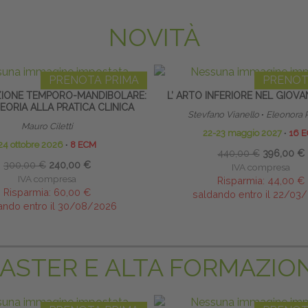
NOVITÀ
PRENOTA PRIMA
PRENOT
ZIONE TEMPORO-MANDIBOLARE:
L’ ARTO INFERIORE NEL GIOVA
EORIA ALLA PRATICA CLINICA
Stevfano Vianello
∙
Eleonora 
Mauro Ciletti
22-23 maggio 2027
∙
16 
24 ottobre 2026
∙
8 ECM
440,00 €
396,00 €
300,00 €
240,00 €
IVA compresa
IVA compresa
Risparmia:
44,00 €
Risparmia:
60,00 €
saldando entro il 22/03
ando entro il 30/08/2026
ASTER E ALTA FORMAZIO