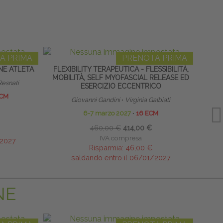
A PRIMA
PRENOTA PRIMA
NE ATLETA
FLEXIBILITY TERAPEUTICA - FLESSIBILITÀ,
CERVIC
MOBILITÀ, SELF MYOFASCIAL RELEASE ED
Resnati
ESERCIZIO ECCENTRICO
ECM
Giovanni Gandini
∙
Virginia Galbiati
6-7 marzo 2027
∙
16 ECM
460,00 €
414,00 €
IVA compresa
/2027
Risparmia:
46,00 €
saldando entro il 06/01/2027
NE