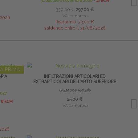
31 ottobre-1 novembre 2026
∙
12 ECM
330,00 €
297,00 €
IVA compresa
/2026
Risparmia:
33,00 €
saldando entro il 31/08/2026
A PRIMA
PIA
INFILTRAZIONI ARTICOLARI ED
I
EXTRARTICOLARI DELL’ARTO SUPERIORE
Giuseppe Ridulfo
2027
25,00 €
8 ECM
IVA compresa
/2026