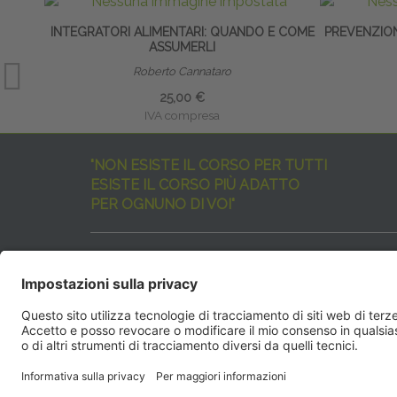
INTEGRATORI ALIMENTARI: QUANDO E COME
PREVENZION
ASSUMERLI
Roberto Cannataro
25,00 €
IVA compresa
"NON ESISTE IL CORSO PER TUTTI
ESISTE IL CORSO PIÙ ADATTO
PER OGNUNO DI VOI"
I nostri corsi sono davvero tanti, tutti validi
ma rispondenti a diverse esigenze formative
e di aggiornamento professionale.
EdiAcademy
vuole aiutarvi nella scelta dell’evento 
SEGUICI QUI:
EdiAcadem