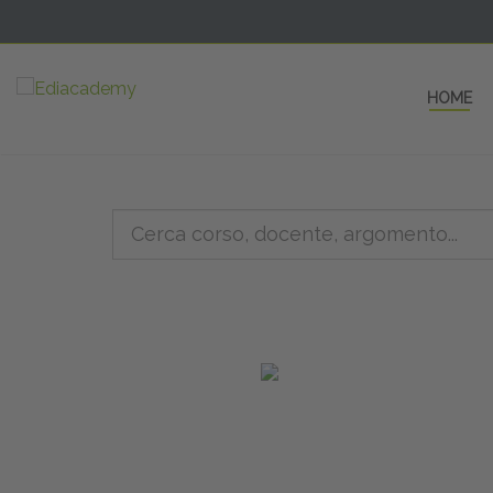
HOME
5 AULE
a una fe
non