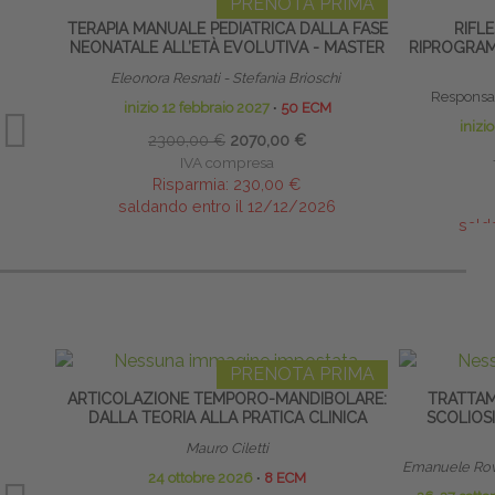
PRENOTA PRIMA
TERAPIA MANUALE PEDIATRICA DALLA FASE
RIFLE
NEONATALE ALL’ETÀ EVOLUTIVA - MASTER
RIPROGRAM
Eleonora Resnati - Stefania Brioschi
Responsab
inizio 12 febbraio 2027
∙
50 ECM
inizi
2300,00 €
2070,00 €
IVA compresa
Risparmia:
230,00 €
saldando entro il 12/12/2026
sald
PRENOTA PRIMA
ARTICOLAZIONE TEMPORO-MANDIBOLARE:
TRATTAM
DALLA TEORIA ALLA PRATICA CLINICA
SCOLIOSI
Mauro Ciletti
Emanuele Rov
24 ottobre 2026
∙
8 ECM