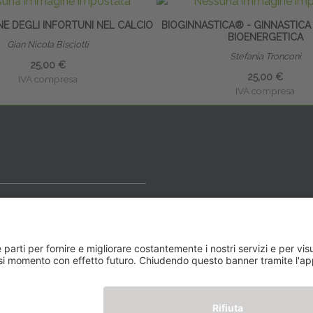
E DEGLI INFORTUNI NEL CALCIO
BIOGINNASTICA® - GINNASTICA
BIOENERGETICA
Gian Nicola Bisciotti
Stefania Tronconi
25,00 €
25,00 €
IVA compresa
IVA compresa
ideale
y BLOG
Newsletter