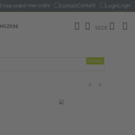
I miei ordini
Contatti
Login
OMOZIONI
SEDE
Ricerca
OSITIVI
no Linate
tivi