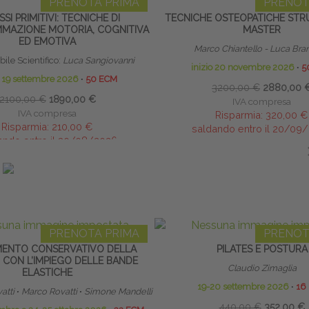
PRENOTA PRIMA
PRENOT
SSI PRIMITIVI: TECNICHE DI
TECNICHE OSTEOPATICHE STRU
MAZIONE MOTORIA, COGNITIVA
MASTER
ED EMOTIVA
Marco Chiantello - Luca Bra
ile Scientifico:
Luca Sangiovanni
inizio 20 novembre 2026
∙
5
o 19 settembre 2026
∙
50 ECM
3200,00 €
2880,00 
2100,00 €
1890,00 €
IVA compresa
IVA compresa
Risparmia:
320,00 €
Risparmia:
210,00 €
saldando entro il 20/09
ando entro il 30/08/2026
IN EVIDENZA
PRENOTA PRIMA
PRENOT
ENTO CONSERVATIVO DELLA
PILATES E POSTURA
 CON L’IMPIEGO DELLE BANDE
Claudio Zimaglia
ELASTICHE
19-20 settembre 2026
∙
16
atti
∙
Marco Rovatti
∙
Simone Mandelli
440,00 €
352,00 €