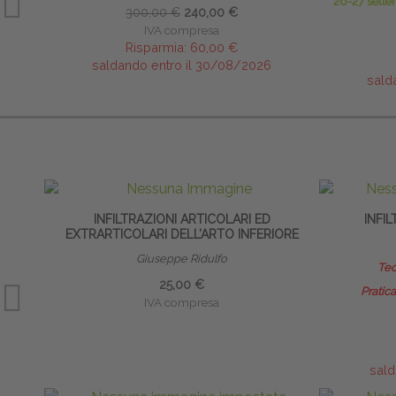
26-27 sette
300,00 €
240,00 €
IVA compresa
Risparmia:
60,00 €
saldando entro il 30/08/2026
sald
INFILTRAZIONI ARTICOLARI ED
INFI
EXTRARTICOLARI DELL’ARTO INFERIORE
Giuseppe Ridulfo
Teo
25,00 €
Pratica
IVA compresa
sald