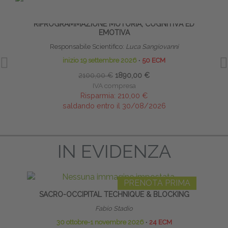
PRENOTA PRIMA
RIFLESSI PRIMITIVI: TECNICHE DI
HO
RIPROGRAMMAZIONE MOTORIA, COGNITIVA ED
EMOTIVA
Responsabile Scientifico:
Luca Sangiovanni
inizio 19 settembre 2026
∙
50 ECM
2100,00 €
1890,00 €
IVA compresa
Risparmia:
210,00 €
saldando entro il 30/08/2026
IN EVIDENZA
PRENOTA PRIMA
SACRO-OCCIPITAL TECHNIQUE & BLOCKING
ARTIC
Fabio Stadio
30 ottobre-1 novembre 2026
∙
24 ECM