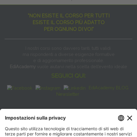
"NON ESISTE IL CORSO PER TUTTI
ESISTE IL CORSO PIÙ ADATTO
PER OGNUNO DI VOI"
I nostri corsi sono davvero tanti, tutti validi
ma rispondenti a diverse esigenze formative
e di aggiornamento professionale.
EdiAcademy
vuole aiutarvi nella scelta dell’evento ideale
SEGUICI QUI:
EdiAcademy BLOG
Newsletter
FAQ
CONTATTI