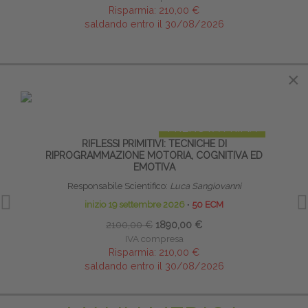
Risparmia:
210,00 €
saldando entro il 30/08/2026
×
×
IN EVIDENZA
PRENOTA PRIMA
RIFLESSI PRIMITIVI: TECNICHE DI
DOL
RIPROGRAMMAZIONE MOTORIA, COGNITIVA ED
EMOTIVA
Responsabile Scientifico:
Luca Sangiovanni
inizio 19 settembre 2026
∙
50 ECM
2100,00 €
1890,00 €
IVA compresa
Risparmia:
210,00 €
saldando entro il 30/08/2026