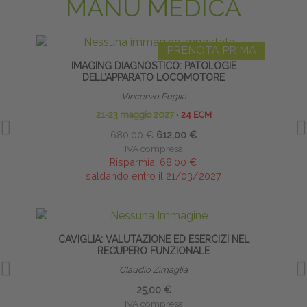
MANU MEDICA
PRENOTA PRIMA
IMAGING DIAGNOSTICO: PATOLOGIE
DELL’APPARATO LOCOMOTORE
Vincenzo Puglia
21-23 maggio 2027
∙
24 ECM
680,00 €
612,00 €
IVA compresa
Risparmia:
68,00 €
saldando entro il 21/03/2027
CAVIGLIA: VALUTAZIONE ED ESERCIZI NEL
PRE
RECUPERO FUNZIONALE
Claudio Zimaglia
25,00 €
IVA compresa