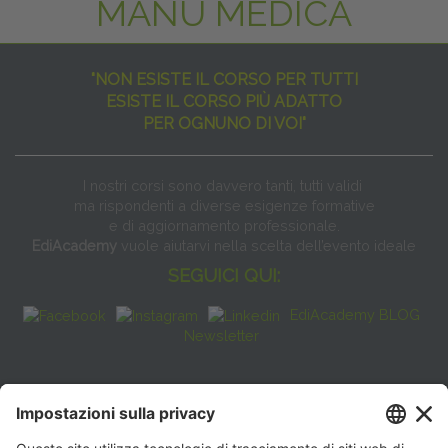
MANU MEDICA
"NON ESISTE IL CORSO PER TUTTI
ESISTE IL CORSO PIÙ ADATTO
PER OGNUNO DI VOI"
I nostri corsi sono davvero tanti, tutti validi
ma rispondenti a diverse esigenze formative
e di aggiornamento professionale.
EdiAcademy
vuole aiutarvi nella scelta dell’evento ideale
SEGUICI QUI:
EdiAcademy BLOG
Newsletter
FAQ