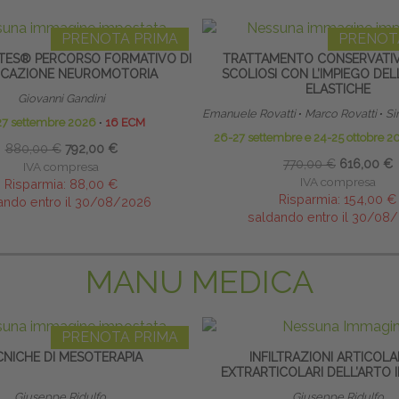
PRENOTA PRIMA
PRENOT
TES® PERCORSO FORMATIVO DI
TRATTAMENTO CONSERVATI
UCAZIONE NEUROMOTORIA
SCOLIOSI CON L’IMPIEGO DE
ELASTICHE
Giovanni Gandini
Emanuele Rovatti
∙
Marco Rovatti
∙
Si
27 settembre 2026
∙
16 ECM
26-27 settembre e 24-25 ottobre 
880,00 €
792,00 €
770,00 €
616,00 €
IVA compresa
IVA compresa
Risparmia:
88,00 €
Risparmia:
154,00 €
ando entro il 30/08/2026
saldando entro il 30/08
MANU MEDICA
PRENOTA PRIMA
CNICHE DI MESOTERAPIA
INFILTRAZIONI ARTICOLA
EXTRARTICOLARI DELL’ARTO 
Giuseppe Ridulfo
Giuseppe Ridulfo