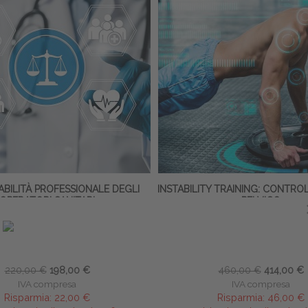
BILITÀ PROFESSIONALE DEGLI
INSTABILITY TRAINING: CONTR
OPERATORI SANITARI
PELVICO
Muzio Stornelli
Giovanni Gandini
∙
Virginia Ga
4 novembre 2026
∙
8 ECM
3-4 aprile 2027
∙
16 EC
220,00 €
198,00 €
460,00 €
414,00 €
IVA compresa
IVA compresa
Risparmia:
22,00 €
Risparmia:
46,00 €