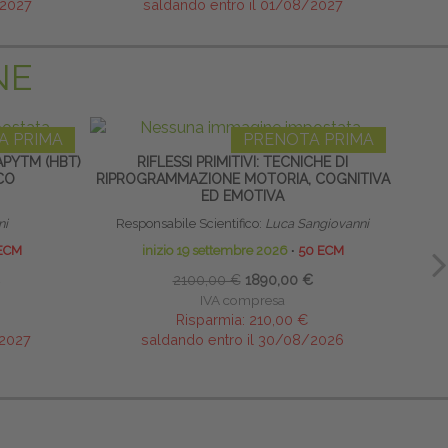
/2027
saldando entro il 01/08/2027
NE
A PRIMA
PRENOTA PRIMA
PYTM (HBT)
RIFLESSI PRIMITIVI: TECNICHE DI
LINF
CO
RIPROGRAMMAZIONE MOTORIA, COGNITIVA
ED EMOTIVA
ni
Responsabile Scientifico:
Luca Sangiovanni
ECM
inizio 19 settembre 2026
∙
50 ECM
2100,00 €
1890,00 €
IVA compresa
Risparmia:
210,00 €
/2027
saldando entro il 30/08/2026