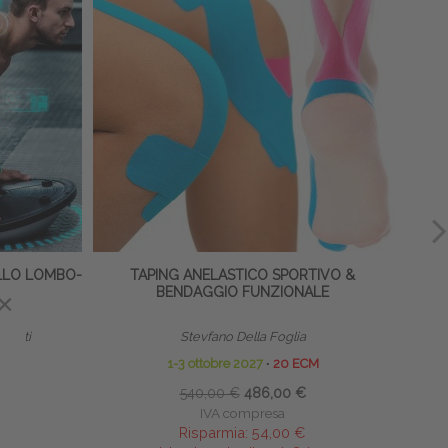
OLLO LOMBO-
TAPING ANELASTICO SPORTIVO &
BENDAGGIO FUNZIONALE
×
×
lbiati
Stevfano Della Foglia
M
1-3 ottobre 2027
∙
20 ECM
540,00 €
486,00 €
IVA compresa
Risparmia:
54,00 €