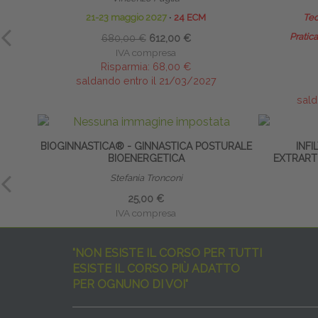
21-23 maggio 2027
∙
24 ECM
Teo
Pratica
680,00 €
612,00 €
IVA compresa
Risparmia:
68,00 €
saldando entro il 21/03/2027
sald
BIOGINNASTICA® - GINNASTICA POSTURALE
INFI
BIOENERGETICA
EXTRARTI
Stefania Tronconi
25,00 €
IVA compresa
"NON ESISTE IL CORSO PER TUTTI
ESISTE IL CORSO PIÙ ADATTO
PER OGNUNO DI VOI"