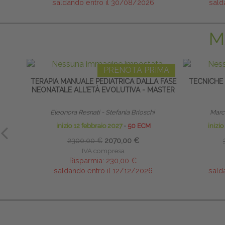
saldando entro il 30/08/2026
sald
M
PRENOTA PRIMA
TERAPIA MANUALE PEDIATRICA DALLA FASE
TECNICHE
NEONATALE ALL’ETÀ EVOLUTIVA - MASTER
Eleonora Resnati - Stefania Brioschi
Marco
inizio 12 febbraio 2027
∙
50 ECM
inizi
2300,00 €
2070,00 €
IVA compresa
Risparmia:
230,00 €
saldando entro il 12/12/2026
sald