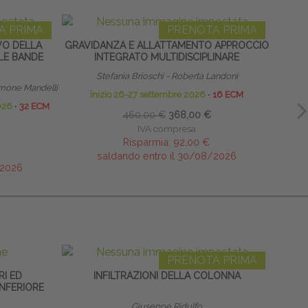
A PRIMA
PRENOTA PRIMA
VO DELLA
GRAVIDANZA E ALLATTAMENTO APPROCCIO
G
LLE BANDE
INTEGRATO MULTIDISCIPLINARE
Stefania Brioschi - Roberta Landoni
mone Mandelli
inizio 26-27 settembre 2026
∙
16 ECM
2026
∙
32 ECM
460,00 €
368,00 €
IVA compresa
Risparmia:
92,00 €
saldando entro il 30/08/2026
/2026
PRENOTA PRIMA
RI ED
INFILTRAZIONI DELLA COLONNA
INFERIORE
Giuseppe Ridulfo