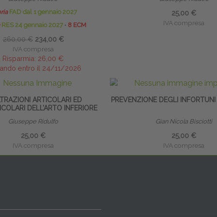
ria
FAD dal 1 gennaio 2027
25,00 €
IVA compresa
RES 24 gennaio 2027
∙
8 ECM
260,00 €
234,00 €
IVA compresa
Risparmia:
26,00 €
ando entro il 24/11/2026
LTRAZIONI ARTICOLARI ED
PREVENZIONE DEGLI INFORTUNI
COLARI DELL’ARTO INFERIORE
Giuseppe Ridulfo
Gian Nicola Bisciotti
25,00 €
25,00 €
IVA compresa
IVA compresa