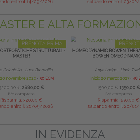
ando entro il 14/09/2026
saldando entro il 03/02
ASTER E ALTA FORMAZIO
PRENOTA PRIMA
PRENOT
 OSTEOPATICHE STRUTTURALI -
HOMEODYNAMIC BOWEN THERA
MASTER
BOWEN OMEODINAMI
 Chiantello - Luca Brambilla
Ariya Lodge
∙
Linda Turri
o 20 novembre 2026
∙
50 ECM
inizio 20 marzo 2027
∙
48 
3200,00 €
2880,00 €
1500,00 €
1350,00 €
IVA compresa
IVA compresa
Risparmia:
320,00 €
Risparmia:
150,00 €
ando entro il 20/09/2026
saldando entro il 20/01
IN EVIDENZA