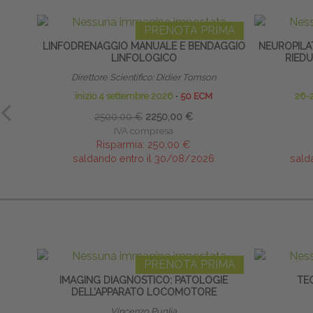
PRENOTA PRIMA
LINFODRENAGGIO MANUALE E BENDAGGIO
NEUROPILA
LINFOLOGICO
RIED
Direttore Scientifico: Didier Tomson
inizio 4 settembre 2026
∙
50 ECM
26-
2500,00 €
2250,00 €
IVA compresa
Risparmia:
250,00 €
saldando entro il 30/08/2026
sald
PRENOTA PRIMA
IMAGING DIAGNOSTICO: PATOLOGIE
TE
DELL’APPARATO LOCOMOTORE
Vincenzo Puglia