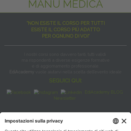
MANU MEDICA
"NON ESISTE IL CORSO PER TUTTI
ESISTE IL CORSO PIÙ ADATTO
PER OGNUNO DI VOI"
I nostri corsi sono davvero tanti, tutti validi
ma rispondenti a diverse esigenze formative
e di aggiornamento professionale.
EdiAcademy
vuole aiutarvi nella scelta dell’evento ideale
SEGUICI QUI:
EdiAcademy BLOG
Newsletter
FAQ