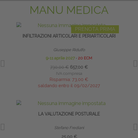
MANU MEDICA
PRENOTA PRIMA
INFILTRAZIONI ARTICOLARI E PERIARTICOLARI
Giuseppe Ridulfo
9-11 aprile 2027
∙
20 ECM
730,00 €
657,00 €
IVA compresa
Risparmia:
73,00 €
saldando entro il 09/02/2027
LA VALUTAZIONE POSTURALE
CA
Stefano Frediani
25,00 €