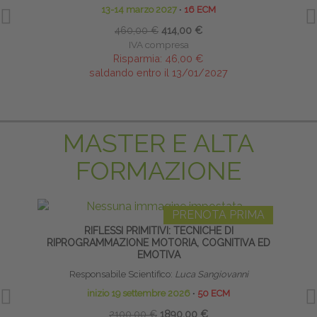
13-14 marzo 2027
∙
16 ECM
460,00 €
414,00 €
IVA compresa
Risparmia:
46,00 €
saldando entro il 13/01/2027
MASTER E ALTA
FORMAZIONE
PRENOTA PRIMA
RIFLESSI PRIMITIVI: TECNICHE DI
TECNI
RIPROGRAMMAZIONE MOTORIA, COGNITIVA ED
EMOTIVA
Responsabile Scientifico:
Luca Sangiovanni
inizio 19 settembre 2026
∙
50 ECM
2100,00 €
1890,00 €