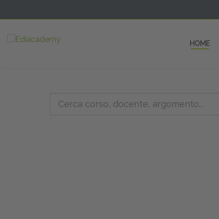
HOME
5 AULE
a una fe
non