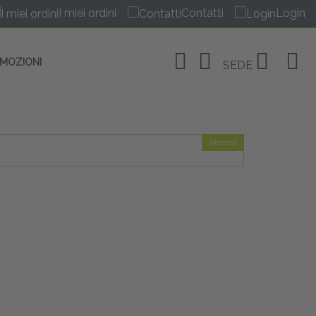
I miei ordini
Contatti
Login
OMOZIONI
SEDE
Ricerca
OSITIVI
no Linate
tivi