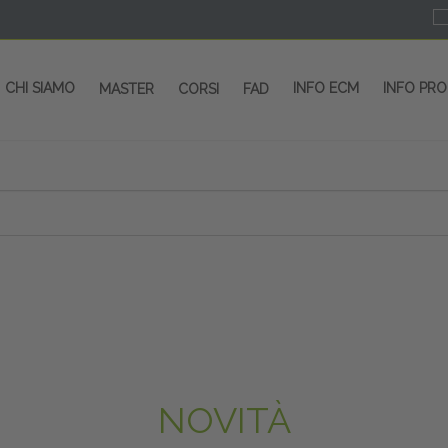
CHI SIAMO
INFO ECM
INFO PR
MASTER
CORSI
FAD
 CORSI - SALA CONGRESSI - SPAZI ESP
OLTRE 200 EVENTI OGNI ANNO
PROVIDER ECM dal 2004
CORSI RESIDENZIALI
MASTER IN ALTA FORMAZIONE
ACCREDITAMENTO ECM
rmata di Metropolitana MM4 (REPETTI) dall’aeroporto di Mila
 abbiamo mai smesso di dare risposte ai vostri bisogni forma
dedicati a professionisti sanitari e tecnici dello sport
NOVITÀ