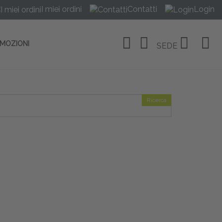
I miei ordini
Contatti
Login
OMOZIONI
SEDE
Ricerca