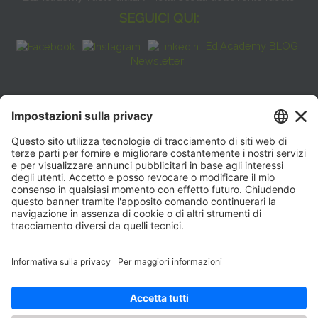
SEGUICI QUI:
EdiAcademy BLOG
Newsletter
FAQ
CONTATTI
EdiAcademy
Sede operativa: V.le E. Forlanini, 21 - 20134, Milano
(+39)0270211274
E-mail:
formazione@eenet.it
Sede legale: V.le E. Forlanini, 21 - 20134, Milano
Partita IVA e Codice Fiscale: 07936030159
ORARI SEGRETERIA
Lunedì—Giovedì: 08:30–17:30
Venerdì: 08:30–16:00