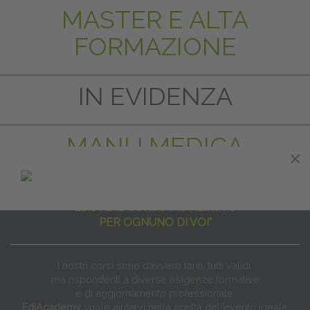
MASTER E ALTA
FORMAZIONE
IN EVIDENZA
MANU MEDICA
×
"NON ESISTE IL CORSO PER TUTTI
ESISTE IL CORSO PIÙ ADATTO
PER OGNUNO DI VOI"
I nostri corsi sono davvero tanti, tutti validi
ma rispondenti a diverse esigenze formative
e di aggiornamento professionale.
EdiAcademy
vuole aiutarvi nella scelta dell’evento ideale