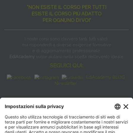
"NON ESISTE IL CORSO PER TUTTI
ESISTE IL CORSO PIÙ ADATTO
PER OGNUNO DI VOI"
I nostri corsi sono davvero tanti, tutti validi
ma rispondenti a diverse esigenze formative
e di aggiornamento professionale.
EdiAcademy
vuole aiutarvi nella scelta dell’evento ideale
SEGUICI QUI:
EdiAcademy BLOG
Newsletter
FAQ
CONTATTI
EdiAcademy