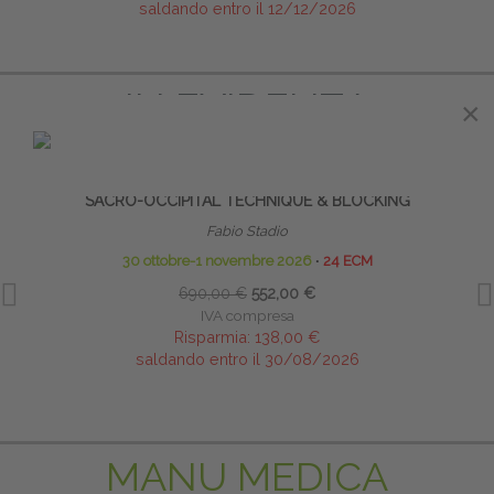
saldando entro il 12/12/2026
IN EVIDENZA
×
×
PRENOTA PRIMA
SACRO-OCCIPITAL TECHNIQUE & BLOCKING
B
Fabio Stadio
30 ottobre-1 novembre 2026
∙
24 ECM
690,00 €
552,00 €
IVA compresa
Risparmia:
138,00 €
saldando entro il 30/08/2026
MANU MEDICA