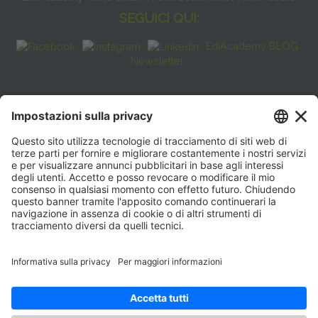
SEGUICI QUI:
EdiAcademy BLOG
Newsletter
FAQ
CONTATTI
EdiAcademy
Sede operativa: V.le E. Forlanini, 21 - 20134, Milano
(+39)0270211274
E-mail:
formazione@eenet.it
Sede legale: V.le E. Forlanini, 21 - 20134, Milano
Partita IVA e Codice Fiscale: 07936030159
ORARI SEGRETERIA
Lunedì—Giovedì: 08:30–17:30
Venerdì: 08:30–16:00