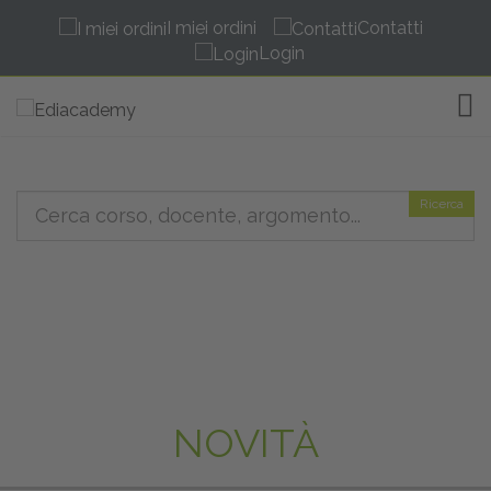
I miei ordini
Contatti
Login
TOG
Ricerca
NOVITÀ