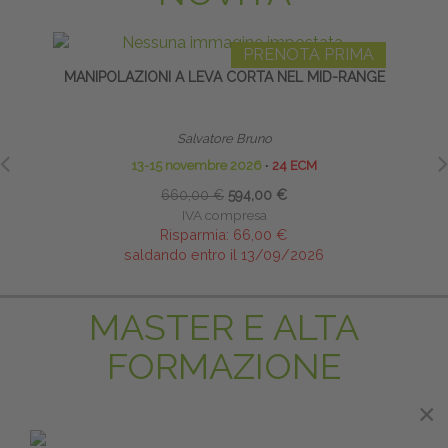
PRENOTA PRIMA
MANIPOLAZIONI A LEVA CORTA NEL MID-RANGE
IAS
TRA
Salvatore Bruno
13-15 novembre 2026
∙
24 ECM
660,00 €
594,00 €
IVA compresa
Risparmia:
66,00 €
saldando entro il 13/09/2026
MASTER E ALTA
FORMAZIONE
×
×
PRENOTA PRIMA