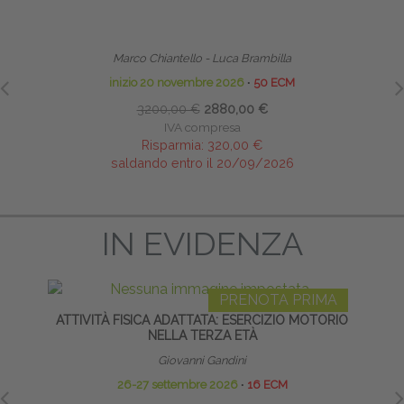
TECNICHE OSTEOPATICHE STRUTTURALI - MASTER
HO
Marco Chiantello - Luca Brambilla
inizio 20 novembre 2026
∙
50 ECM
3200,00 €
2880,00 €
IVA compresa
Risparmia:
320,00 €
saldando entro il 20/09/2026
IN EVIDENZA
PRENOTA PRIMA
ATTIVITÀ FISICA ADATTATA: ESERCIZIO MOTORIO
MOX
NELLA TERZA ETÀ
Giovanni Gandini
26-27 settembre 2026
∙
16 ECM