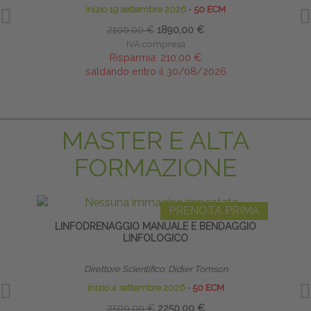
inizio 19 settembre 2026
∙
50 ECM
2100,00 €
1890,00 €
IVA compresa
Risparmia:
210,00 €
saldando entro il 30/08/2026
MASTER E ALTA
FORMAZIONE
PRENOTA PRIMA
LINFODRENAGGIO MANUALE E BENDAGGIO
TECNI
LINFOLOGICO
Direttore Scientifico: Didier Tomson
inizio 4 settembre 2026
∙
50 ECM
2500,00 €
2250,00 €