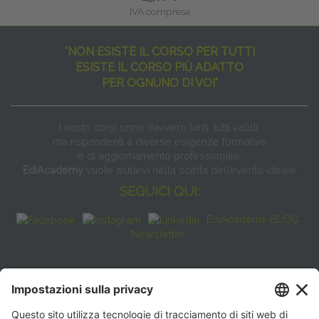
IVA compresa
"NON ESISTE IL CORSO PER TUTTI
ESISTE IL CORSO PIÙ ADATTO
PER OGNUNO DI VOI"
I nostri corsi sono davvero tanti, tutti validi
ma rispondenti a diverse esigenze formative
e di aggiornamento professionale.
EdiAcademy
vuole aiutarvi nella scelta dell’evento ideale
SEGUICI QUI:
EdiAcademy BLOG
Newsletter
FAQ
CONTATTI