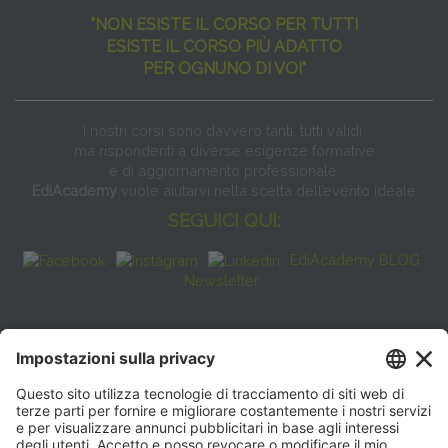
"NON ESISTE IL CORSO PER TUTTI
ESISTE IL CORSO PIÙ ADATTO
PER OGNUNO DI VOI"
I nostri corsi sono davvero tanti, tutti validi
ma rispondenti a diverse esigenze formative
e di aggiornamento professionale.
EdiAcademy
vuole aiutarvi nella scelta dell’evento ideale
SEGUICI QUI:
EdiAcademy BLOG
Newsletter
FAQ
CONTATTI
EdiAcademy