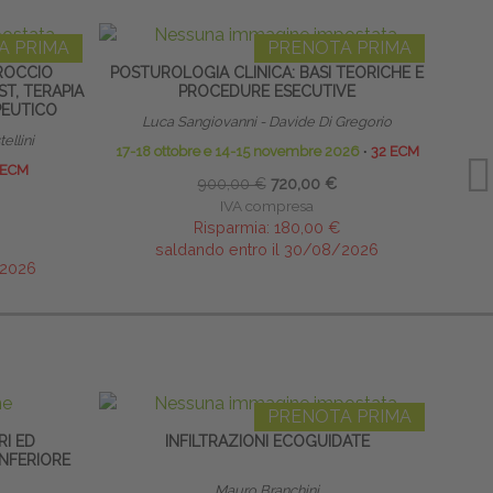
A PRIMA
PRENOTA PRIMA
ROCCIO
POSTUROLOGIA CLINICA: BASI TEORICHE E
D
T, TERAPIA
PROCEDURE ESECUTIVE
PEUTICO
Luca Sangiovanni - Davide Di Gregorio
ellini
17-18 ottobre e 14-15 novembre 2026
∙
32 ECM
 ECM
900,00 €
720,00 €
IVA compresa
Risparmia:
180,00 €
saldando entro il 30/08/2026
/2026
PRENOTA PRIMA
RI ED
INFILTRAZIONI ECOGUIDATE
INFERIORE
Mauro Branchini