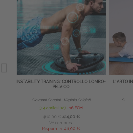
INSTABILITY TRAINING: CONTROLLO LOMBO-
L’ ARTO 
PELVICO
Giovanni Gandini
∙
Virginia Galbiati
Stevfa
3-4 aprile 2027
∙
16 ECM
22
460,00 €
414,00 €
IVA compresa
Risparmia:
46,00 €