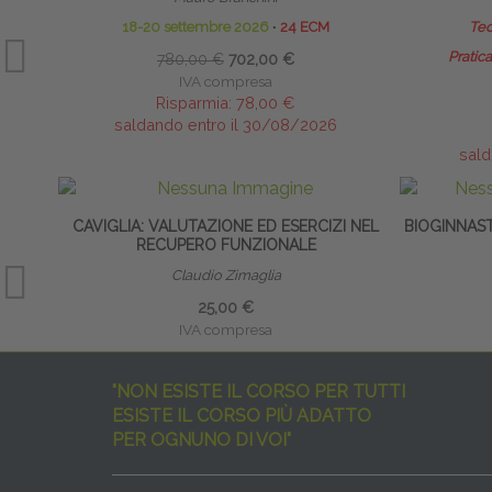
18-20 settembre 2026
∙
24 ECM
Teo
Pratica
780,00 €
702,00 €
IVA compresa
Risparmia:
78,00 €
saldando entro il 30/08/2026
sald
CAVIGLIA: VALUTAZIONE ED ESERCIZI NEL
BIOGINNAS
RECUPERO FUNZIONALE
Claudio Zimaglia
25,00 €
IVA compresa
"NON ESISTE IL CORSO PER TUTTI
ESISTE IL CORSO PIÙ ADATTO
PER OGNUNO DI VOI"