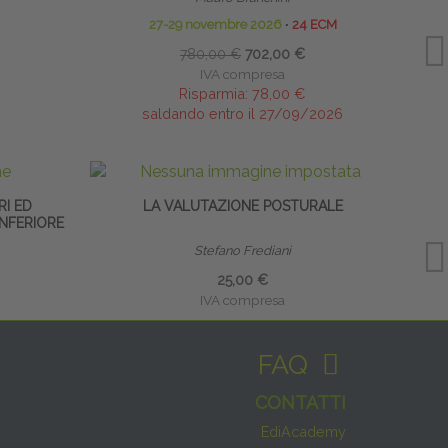
27-29 novembre 2026
∙
24 ECM
780,00 €
702,00 €
IVA compresa
Risparmia:
78,00 €
saldando entro il 27/09/2026
RI ED
LA VALUTAZIONE POSTURALE
INFERIORE
EXT
Stefano Frediani
25,00 €
IVA compresa
FAQ
CONTATTI
EdiAcademy