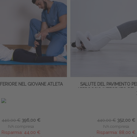
INFERIORE NEL GIOVANE ATLETA
SALUTE DEL PAVIMENTO PE
APPROCCIO INTEGRATO DEL
FELDENKRAIS®
no Vianello
∙
Eleonora Resnati
Marta Melucci
-23 maggio 2027
∙
16 ECM
3-4 ottobre 2026
∙
16 E
440,00 €
396,00 €
440,00 €
352,00 €
IVA compresa
IVA compresa
Risparmia:
44,00 €
Risparmia:
88,00 €