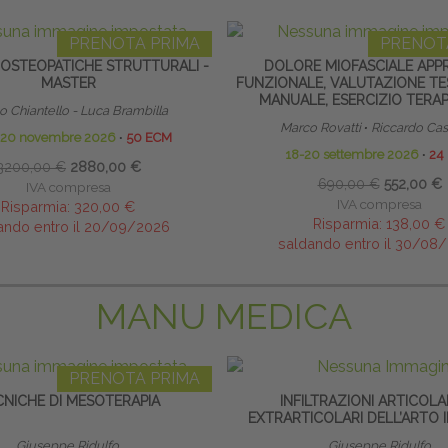
PRENOTA PRIMA
PRENOT
 OSTEOPATICHE STRUTTURALI -
DOLORE MIOFASCIALE APP
MASTER
FUNZIONALE, VALUTAZIONE TES
MANUALE, ESERCIZIO TERA
 Chiantello - Luca Brambilla
Marco Rovatti
∙
Riccardo Cast
o 20 novembre 2026
∙
50 ECM
18-20 settembre 2026
∙
24
3200,00 €
2880,00 €
690,00 €
552,00 €
IVA compresa
IVA compresa
Risparmia:
320,00 €
Risparmia:
138,00 €
ando entro il 20/09/2026
saldando entro il 30/08
MANU MEDICA
PRENOTA PRIMA
CNICHE DI MESOTERAPIA
INFILTRAZIONI ARTICOLA
EXTRARTICOLARI DELL’ARTO 
Giuseppe Ridulfo
Giuseppe Ridulfo