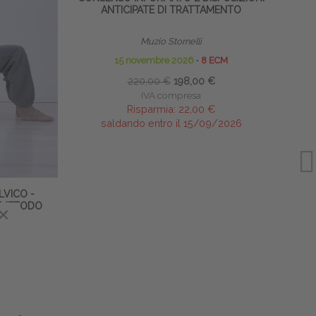
ANTICIPATE DI TRATTAMENTO
Muzio Stornelli
15 novembre 2026
∙
8 ECM
220,00 €
198,00 €
IVA compresa
Risparmia:
22,00 €
saldando entro il 15/09/2026
LVICO -
 METODO
×
×
CM