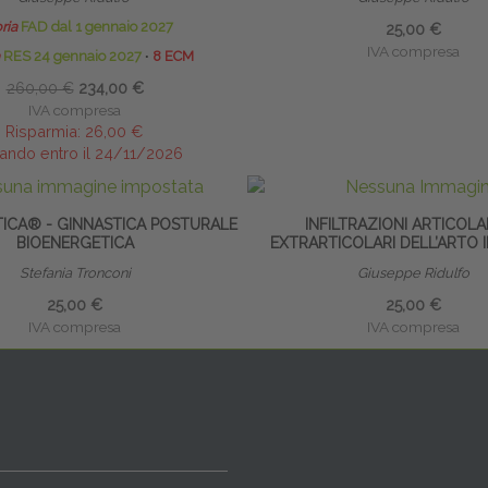
ria
FAD dal 1 gennaio 2027
25,00 €
IVA compresa
RES 24 gennaio 2027
∙
8 ECM
260,00 €
234,00 €
IVA compresa
Risparmia:
26,00 €
ando entro il 24/11/2026
TICA® - GINNASTICA POSTURALE
INFILTRAZIONI ARTICOLA
BIOENERGETICA
EXTRARTICOLARI DELL’ARTO 
Stefania Tronconi
Giuseppe Ridulfo
25,00 €
25,00 €
IVA compresa
IVA compresa