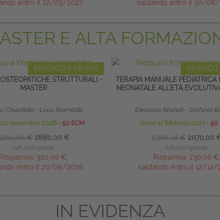
ando entro il 22/03/2027
saldando entro il 30/08
ASTER E ALTA FORMAZIO
PRENOTA PRIMA
PRENOT
 OSTEOPATICHE STRUTTURALI -
TERAPIA MANUALE PEDIATRICA 
MASTER
NEONATALE ALL’ETÀ EVOLUTIV
 Chiantello - Luca Brambilla
Eleonora Resnati - Stefania B
o 20 novembre 2026
∙
50 ECM
inizio 12 febbraio 2027
∙
50
3200,00 €
2880,00 €
2300,00 €
2070,00 
IVA compresa
IVA compresa
Risparmia:
320,00 €
Risparmia:
230,00 €
ando entro il 20/09/2026
saldando entro il 12/12
IN EVIDENZA