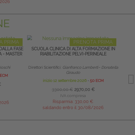
/2026
NE
A PRIMA
PRENOTA PRIMA
DALLA FASE
SCUOLA CLINICA DI ALTA FORMAZIONE IN
HOME
A - MASTER
RIABILITAZIONE PELVI-PERINEALE
rioschi
Direttori Scientifici:
Gianfranco Lamberti
∙
Donatella
Giraudo
 ECM
inizio 12 settembre 2026
∙
50 ECM
€
3300,00 €
2970,00 €
IVA compresa
Risparmia:
330,00 €
/2026
saldando entro il 30/08/2026