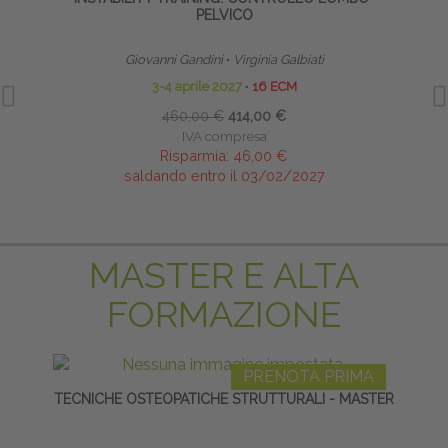
PELVICO
Giovanni Gandini
∙
Virginia Galbiati
3-4 aprile 2027
∙
16 ECM
460,00 €
414,00 €
IVA compresa
Risparmia:
46,00 €
saldando entro il 03/02/2027
MASTER E ALTA
FORMAZIONE
PRENOTA PRIMA
TECNICHE OSTEOPATICHE STRUTTURALI - MASTER
TE
NE