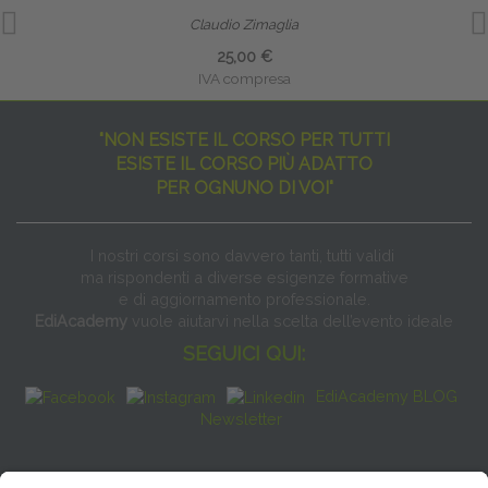
Claudio Zimaglia
25,00 €
IVA compresa
"NON ESISTE IL CORSO PER TUTTI
ESISTE IL CORSO PIÙ ADATTO
PER OGNUNO DI VOI"
I nostri corsi sono davvero tanti, tutti validi
ma rispondenti a diverse esigenze formative
e di aggiornamento professionale.
EdiAcademy
vuole aiutarvi nella scelta dell’evento ideale
SEGUICI QUI:
EdiAcademy BLOG
Newsletter