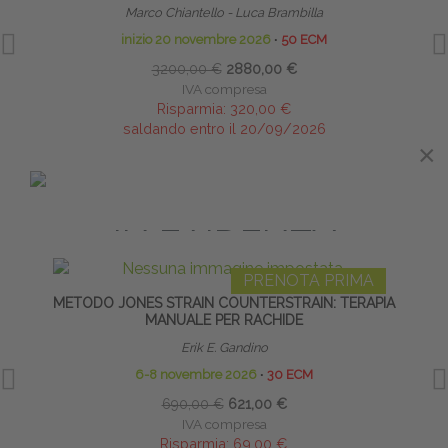
Marco Chiantello - Luca Brambilla
inizio 20 novembre 2026
∙
50 ECM
3200,00 €
2880,00 €
IVA compresa
Risparmia:
320,00 €
saldando entro il 20/09/2026
×
×
IN EVIDENZA
PRENOTA PRIMA
METODO JONES STRAIN COUNTERSTRAIN: TERAPIA
LI
MANUALE PER RACHIDE
Erik E. Gandino
6-8 novembre 2026
∙
30 ECM
690,00 €
621,00 €
IVA compresa
Risparmia:
69,00 €