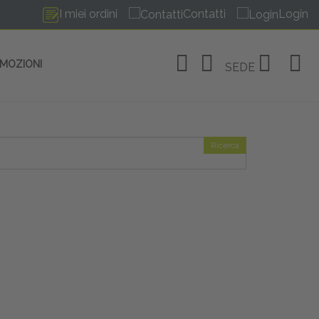
I miei ordini
Contatti
Login
OMOZIONI
SEDE
Ricerca