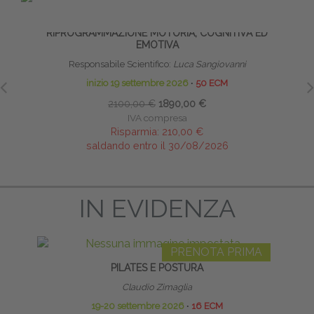
PRENOTA PRIMA
RIFLESSI PRIMITIVI: TECNICHE DI
S
RIPROGRAMMAZIONE MOTORIA, COGNITIVA ED
EMOTIVA
Responsabile Scientifico:
Luca Sangiovanni
Diret
inizio 19 settembre 2026
∙
50 ECM
2100,00 €
1890,00 €
IVA compresa
Risparmia:
210,00 €
saldando entro il 30/08/2026
IN EVIDENZA
PRENOTA PRIMA
PILATES E POSTURA
Claudio Zimaglia
19-20 settembre 2026
∙
16 ECM