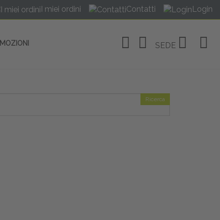
I miei ordini
Contatti
Login
OMOZIONI
SEDE
Ricerca
OSITIVI
no Linate
tivi