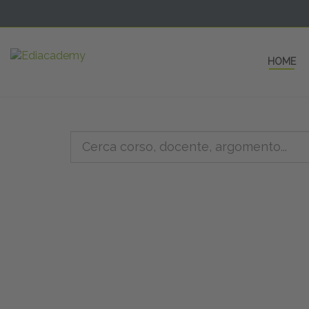
HOME
5 AULE
a una fe
non