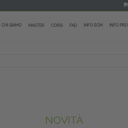
CHI SIAMO
INFO ECM
INFO PR
MASTER
CORSI
FAD
 CORSI - SALA CONGRESSI - SPAZI ESP
OLTRE 200 EVENTI OGNI ANNO
PROVIDER ECM dal 2004
CORSI RESIDENZIALI
MASTER IN ALTA FORMAZIONE
ACCREDITAMENTO ECM
rmata di Metropolitana MM4 (REPETTI) dall’aeroporto di Mila
 abbiamo mai smesso di dare risposte ai vostri bisogni forma
dedicati a professionisti sanitari e tecnici dello sport
NOVITÀ