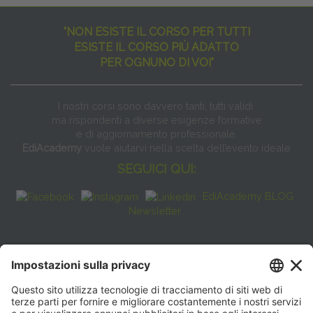
"NON ESISTE IL CORSO PER TUTTI
ESISTE IL CORSO PIÙ ADATTO
PER OGNUNO DI VOI"
I nostri corsi sono davvero tanti, tutti validi
ma rispondenti a diverse esigenze formative
e di aggiornamento professionale.
EdiAcademy
vuole aiutarvi nella scelta dell’evento ideale
SEGUICI QUI:
EdiAcademy BLOG
Newsletter
FAQ
CONTATTI
EdiAcademy