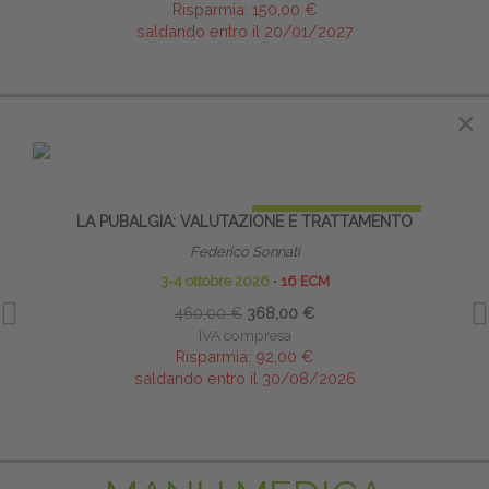
Risparmia:
150,00 €
saldando entro il 20/01/2027
IN EVIDENZA
×
PRENOTA PRIMA
LA PUBALGIA: VALUTAZIONE E TRATTAMENTO
TE
NE
Federico Sonnati
3-4 ottobre 2026
∙
16 ECM
460,00 €
368,00 €
IVA compresa
Risparmia:
92,00 €
saldando entro il 30/08/2026