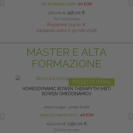
16-18 ottobre 2026
∙
20 ECM
570,00 €
456,00 €
IVA compresa
Risparmia:
114,00 €
saldando entro il 30/08/2026
MASTER E ALTA
FORMAZIONE
PRENOTA PRIMA
HOMEODYNAMIC BOWEN THERAPYTM (HBT)
BOWEN OMEODINAMICO
RIPR
Ariya Lodge
∙
Linda Turrini
inizio 20 marzo 2027
∙
48 ECM
1500,00 €
1350,00 €
IVA compresa