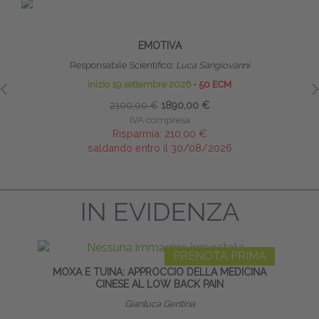
PRENOTA PRIMA
RIFLESSI PRIMITIVI: TECNICHE DI
LI
RIPROGRAMMAZIONE MOTORIA, COGNITIVA ED
EMOTIVA
Responsabile Scientifico:
Luca Sangiovanni
inizio 19 settembre 2026
∙
50 ECM
2100,00 €
1890,00 €
IVA compresa
Risparmia:
210,00 €
saldando entro il 30/08/2026
IN EVIDENZA
PRENOTA PRIMA
MOXA E TUINA: APPROCCIO DELLA MEDICINA
CINESE AL LOW BACK PAIN
Gianluca Gentina