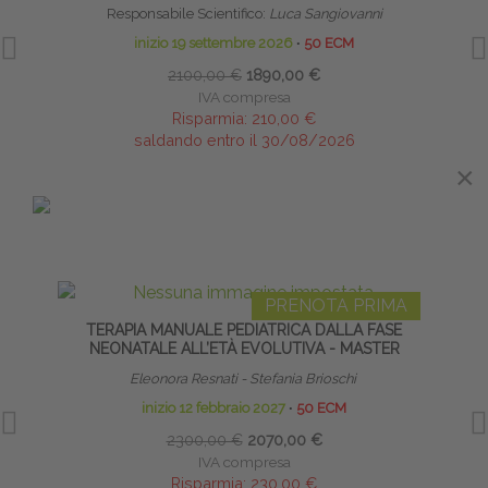
Responsabile Scientifico:
Luca Sangiovanni
inizio 19 settembre 2026
∙
50 ECM
2100,00 €
1890,00 €
IVA compresa
Risparmia:
210,00 €
saldando entro il 30/08/2026
×
×
IN EVIDENZA
PRENOTA PRIMA
TERAPIA MANUALE PEDIATRICA DALLA FASE
R
NEONATALE ALL’ETÀ EVOLUTIVA - MASTER
Eleonora Resnati - Stefania Brioschi
inizio 12 febbraio 2027
∙
50 ECM
2300,00 €
2070,00 €
IVA compresa
Risparmia:
230,00 €