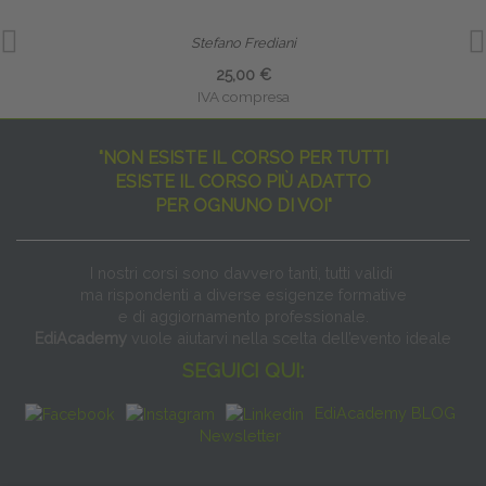
Stefano Frediani
25,00 €
IVA compresa
"NON ESISTE IL CORSO PER TUTTI
ESISTE IL CORSO PIÙ ADATTO
PER OGNUNO DI VOI"
I nostri corsi sono davvero tanti, tutti validi
ma rispondenti a diverse esigenze formative
e di aggiornamento professionale.
EdiAcademy
vuole aiutarvi nella scelta dell’evento ideale
SEGUICI QUI:
EdiAcademy BLOG
Newsletter