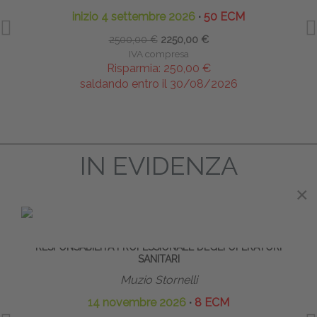
inizio 4 settembre 2026
∙
50 ECM
2500,00 €
2250,00 €
IVA compresa
Risparmia:
250,00 €
saldando entro il 30/08/2026
IN EVIDENZA
×
PRENOTA PRIMA
RESPONSABILITÀ PROFESSIONALE DEGLI OPERATORI
I
SANITARI
Muzio Stornelli
14 novembre 2026
∙
8 ECM