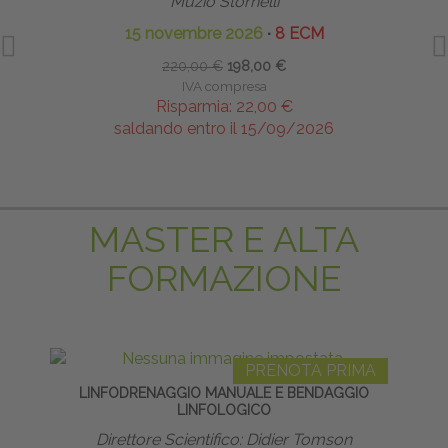
Muzio Stornelli
15 novembre 2026
∙
8 ECM
i
220,00 €
198,00 €
IVA compresa
Risparmia:
22,00 €
saldando entro il 15/09/2026
MASTER E ALTA
FORMAZIONE
PRENOTA PRIMA
LINFODRENAGGIO MANUALE E BENDAGGIO
TE
LINFOLOGICO
NE
Direttore Scientifico: Didier Tomson
E