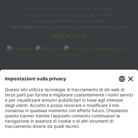
I nostri corsi sono davvero tanti, tutti validi
ma rispondenti a diverse esigenze formative
e di aggiornamento professionale.
EdiAcademy
vuole aiutarvi nella scelta dell’evento ideale
SEGUICI QUI:
EdiAcademy BLOG
Newsletter
FAQ
CONTATTI
EdiAcademy
Sede operativa: V.le E. Forlanini, 21 - 20134, Milano
(+39)0270211274
E-mail:
formazione@eenet.it
Sede legale: V.le E. Forlanini, 21 - 20134, Milano
Questo sito utilizza i cookies per
Partita IVA e Codice Fiscale: 07936030159